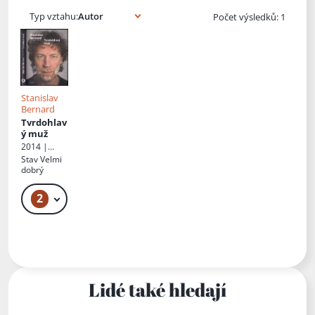
Typ vztahu:
Počet výsledků: 1
Stanislav
Bernard
Tvrdohlav
ý muž
2014 |
Smart
Stav
Velmi
Press
dobrý
2
59 Kč
Lidé také hledají