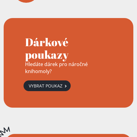
Dárkové
poukazy
Hledáte dárek pro náročné
knihomoly?
VYBRAT POUKAZ