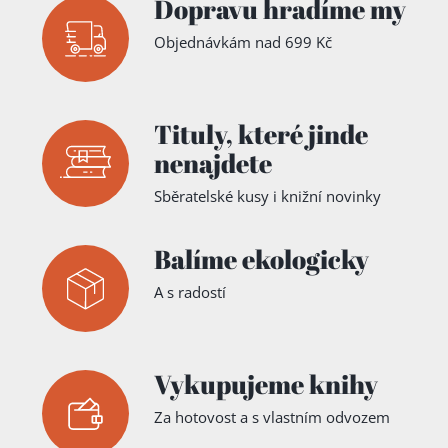
Dopravu hradíme my
Objednávkám nad 699 Kč
Tituly,
které jinde
nenajdete
Sběratelské kusy i knižní novinky
Balíme ekologicky
A s radostí
Vykupujeme knihy
Za hotovost a s vlastním odvozem