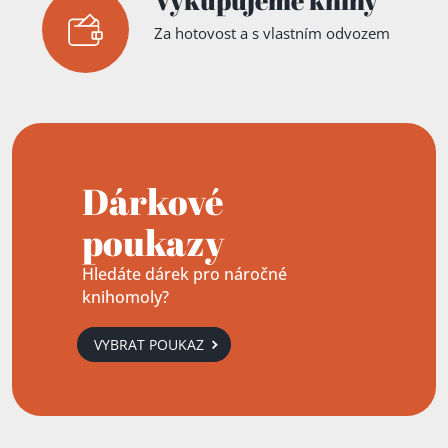
Za hotovost a s vlastním odvozem
Dárkové
poukazy
Hledáte dárek pro náročné
knihomoly?
VYBRAT POUKAZ