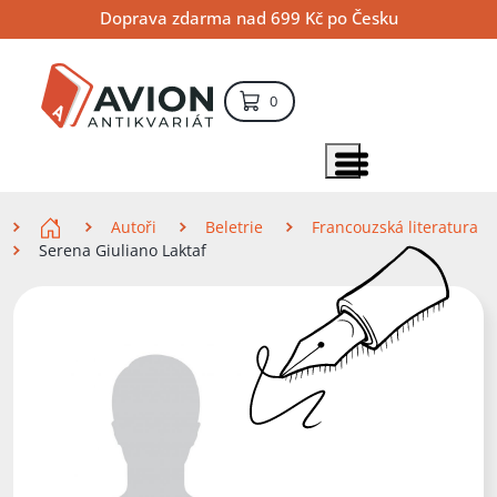
Přejít
Přejít
Přejít
Doprava zdarma nad 699 Kč po Česku
na
na
na
hlavní
hlavní
vyhledávání
obsah
navigaci
položek – košík
0
Vyhledávání
hledat
Zobrazit položky menu
Zde se nacházíte
Autoři
Beletrie
Francouzská literatura
Serena Giuliano Laktaf