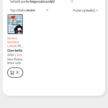
Seřadit podle:
Typ vztahu:
Počet výsledků: 1
Serena
Giuliano
Laktaf
, Př.
Jitka
Ciao bella
Řihánková
2020 |
Jota
Stav
Dobrý,
lehce zašlé
desky
89 Kč