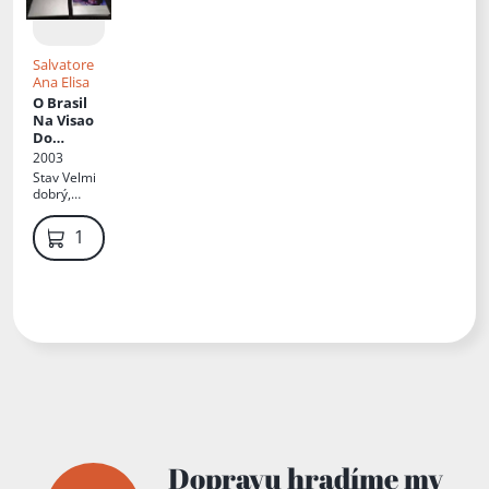
Salvatore
Ana Elisa
O Brasil
Na Visao
Do
Brasileiro
2003
Stav
Velmi
dobrý,
neautorská
dedikace
1 349 Kč
Dopravu hradíme my