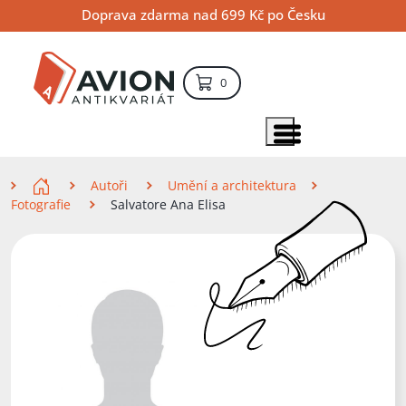
Přejít
Přejít
Přejít
Doprava zdarma nad 699 Kč po Česku
na
na
na
hlavní
hlavní
vyhledávání
obsah
navigaci
položek – košík
0
Vyhledávání
hledat
Zobrazit položky menu
Zde se nacházíte
Autoři
Umění a architektura
Fotografie
Salvatore Ana Elisa