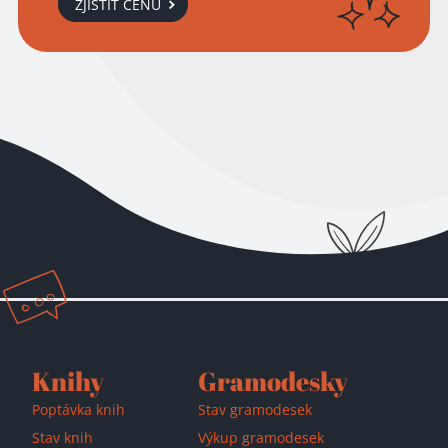
ZJISTIT CENU
Knihy
Gramodesky
Poptávka knih
Stav gramodesek
Stav knih
Výkup gramodesek