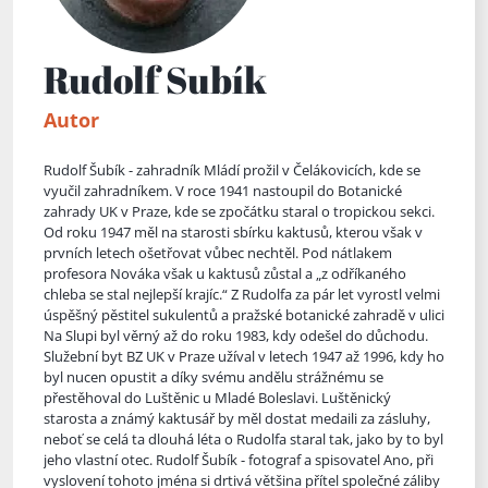
Rudolf Subík
Autor
Rudolf Šubík - zahradník Mládí prožil v Čelákovicích, kde se
vyučil zahradníkem. V roce 1941 nastoupil do Botanické
zahrady UK v Praze, kde se zpočátku staral o tropickou sekci.
Od roku 1947 měl na starosti sbírku kaktusů, kterou však v
prvních letech ošetřovat vůbec nechtěl. Pod nátlakem
profesora Nováka však u kaktusů zůstal a „z odříkaného
chleba se stal nejlepší krajíc.“ Z Rudolfa za pár let vyrostl velmi
úspěšný pěstitel sukulentů a pražské
botanické zahradě v ulici
Na Slupi byl věrný až do roku 1983, kdy odešel do důchodu.
Služební byt BZ UK v Praze užíval v letech 1947 až 1996, kdy ho
byl nucen opustit a díky svému andělu strážnému se
přestěhoval do Luštěnic u Mladé Boleslavi. Luštěnický
starosta a známý kaktusář by měl dostat medaili za zásluhy,
neboť se celá ta dlouhá léta o Rudolfa staral tak, jako by to byl
jeho vlastní otec. Rudolf Šubík - fotograf a spisovatel Ano, při
vyslovení tohoto jména si drtivá většina přítel společné záliby