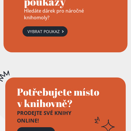
poukazy
Hledáte dárek pro náročné
knihomoly?
VYBRAT POUKAZ
Přidáno do košíku!
Potřebujete místo
v knihovně?
PRODEJTE SVÉ KNIHY
ONLINE!