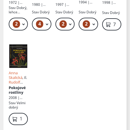
1994 |
1972 |
1998 |
1980 |
1997 |
Votobia
Práce
Aventinum
Stav
Dobrý,
Práce
Cesty
lehce
Stav
Dobrý
Stav
Dobrý
Stav
Dobrý
Stav
Dobrý
zkosený
hřbet
2
4
2
2
49 Kč
49 Kč – 59 Kč
119 Kč – 129 Kč
49 Kč – 59 Kč
79 Kč
Anna
Skalická
, Il.
Rudolf
Subík
Pokojové
rostliny
2008 |
Aventinum
Stav
Velmi
dobrý
169 Kč