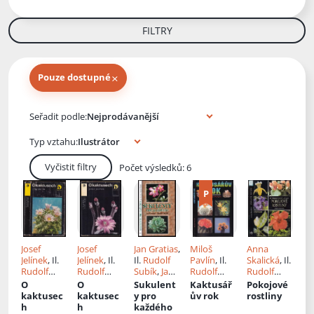
FILTRY
×
Pouze dostupné
Knihy autora
Seřadit podle:
Typ vztahu:
Vyčistit filtry
Počet výsledků: 6
Josef
Josef
Jan Gratias
,
Miloš
Anna
Jelínek
, Il.
Jelínek
, Il.
Il.
Rudolf
Pavlín
, Il.
Skalická
, Il.
Rudolf
Rudolf
Subík
,
Jan
Rudolf
Rudolf
Subík
Subík
Gratias
Subík
,
Subík
O
O
Sukulent
Kaktusář
Pokojové
Miloš
kaktusec
kaktusec
y pro
ův rok
rostliny
Pavlín
h
h
každého