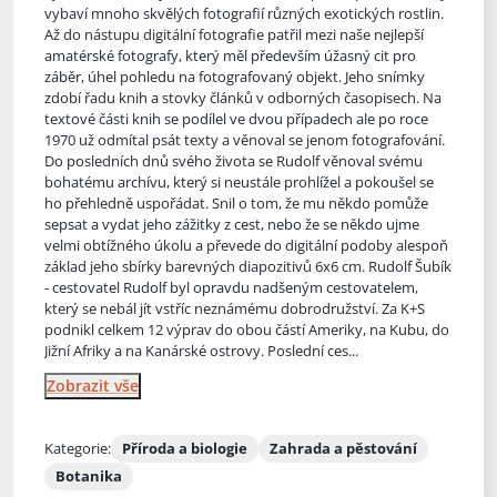
vybaví mnoho skvělých fotografií různých exotických rostlin.
Až do nástupu digitální fotografie patřil mezi naše nejlepší
amatérské fotografy, který měl především úžasný cit pro
záběr, úhel pohledu na fotografovaný objekt. Jeho snímky
zdobí řadu knih a stovky článků v odborných časopisech. Na
textové části knih se podílel ve dvou případech ale po roce
1970 už odmítal psát texty a věnoval se jenom fotografování.
Do posledních dnů svého života se Rudolf věnoval svému
bohatému archívu, který si neustále prohlížel a pokoušel se
ho přehledně uspořádat. Snil o tom, že mu někdo pomůže
sepsat a vydat jeho zážitky z cest, nebo že se někdo ujme
velmi obtížného úkolu a převede do digitální podoby alespoň
základ jeho sbírky barevných diapozitivů 6x6 cm. Rudolf Šubík
- cestovatel Rudolf byl opravdu nadšeným cestovatelem,
který se nebál jít vstříc neznámému dobrodružství. Za K+S
podnikl celkem 12 výprav do obou částí Ameriky, na Kubu, do
Jižní Afriky a na Kanárské ostrovy. Poslední ces...
Zobrazit vše
Kategorie:
Příroda a biologie
Zahrada a pěstování
Botanika