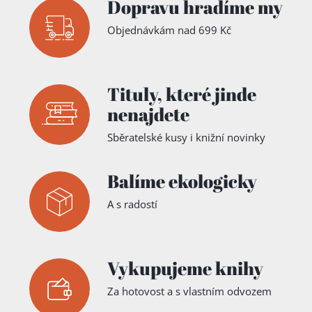
Dopravu hradíme my
Josef
Šlajer
Objednávkám nad 699 Kč
Tituly,
které jinde
nenajdete
Sběratelské kusy i knižní novinky
Balíme ekologicky
A s radostí
Vykupujeme knihy
Za hotovost a s vlastním odvozem