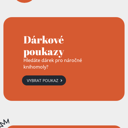
Dárkové
poukazy
Hledáte dárek pro náročné
knihomoly?
VYBRAT POUKAZ