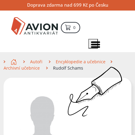
Přejít
Přejít
Přejít
Doprava zdarma nad 699 Kč po Česku
na
na
na
hlavní
hlavní
vyhledávání
obsah
navigaci
položek – košík
0
Vyhledávání
hledat
Zobrazit položky menu
Zde se nacházíte
Autoři
Encyklopedie a učebnice
Archivní učebnice
Rudolf Schams