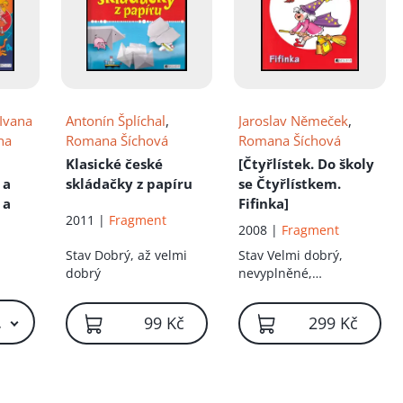
Ivana
Antonín Šplíchal
,
Jaroslav Němeček
,
na
Romana Šíchová
Romana Šíchová
Klasické české
[Čtyřlístek. Do školy
 a
skládačky z papíru
se Čtyřlístkem.
 a
Fifinka]
2011 |
Fragment
2008 |
Fragment
Stav
Dobrý, až velmi
Stav
Velmi dobrý,
dobrý
nevyplněné,
nepopsané
 Kč – 59 Kč
99 Kč
299 Kč