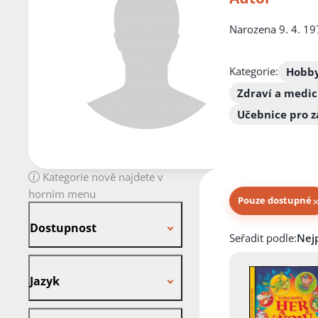
Narozena 9. 4. 19
Kategorie:
Hobby
Zdraví a medic
Učebnice pro z
Kategorie nově najdete v
horním menu
Pouze dostupné
Dostupnost
Dostupnost
Knihy autora
Seřadit podle:
Jazyk
Jazyk
Stav