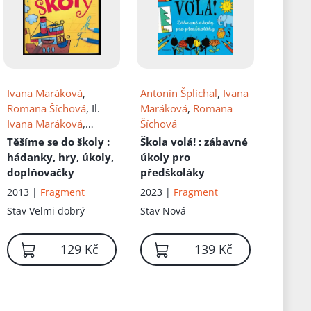
Ivana Maráková
,
Antonín Šplíchal
,
Ivana
Romana Šíchová
, Il.
Maráková
,
Romana
Ivana Maráková
,
Šíchová
Romana Šíchová
Těšíme se do školy
:
Škola volá!
: zábavné
hádanky, hry, úkoly,
úkoly pro
doplňovačky
předškoláky
2013 |
Fragment
2023 |
Fragment
Stav
Velmi dobrý
Stav
Nová
129 Kč
139 Kč