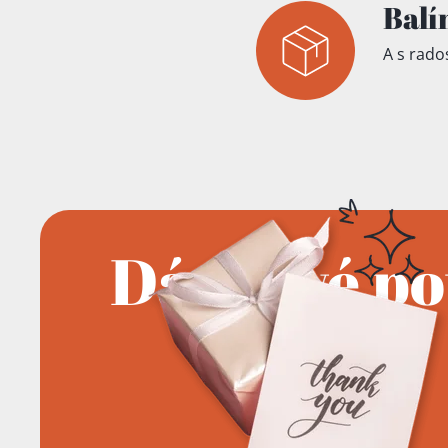
Balí
A s rados
Dárkové p