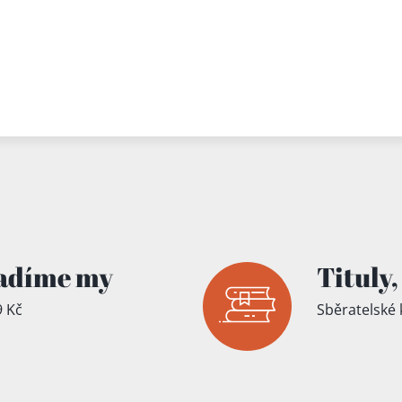
adíme my
Tituly,
 Kč
Sběratelské 
íku!