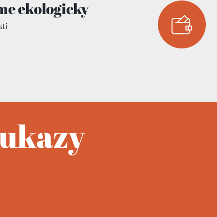
me ekologicky
tí
oukazy