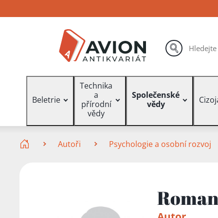
Přejít
Přejít
Přejít
na
na
na
hlavní
hlavní
vyhledávání
obsah
navigaci
hledat
Vyhledávání
Technika
a
Společenské
Beletrie
Cizo
přírodní
vědy
vědy
Zde se nacházíte
Autoři
Psychologie a osobní rozvoj
Romana
Autor