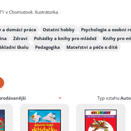
71 v Chomutově. Ilustrátorka.
 a domácí práce
Ostatní hobby
Psychologie a osobní r
ína
Zdraví
Pohádky a knihy pro mládež
Knihy pro m
ákladní školu
Pedagogika
Mateřství a péče o dítě
×
Typ vztahu: