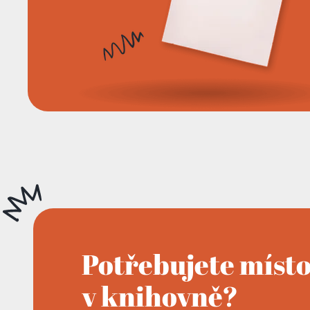
Potřebujete míst
v knihovně?