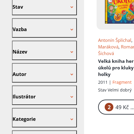
Stav
Vazba
Vazba
Antonín Šplíchal
,
Název
Maráková
,
Roma
Název
Šíchová
Velká kniha her
Autor
úkolů pro kluky
Autor
holky
2011 |
Fragment
Ilustrátor
Stav
Velmi dobrý
Ilustrátor
2
49
Kategorie
Kategorie
Nakladatel