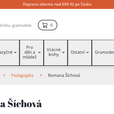
Doprava zdarma nad 699 Kč po Česku
položek – košík
0
Pro
Vzácné
jazyčné
děti a
Ostatní
Gramode
knihy
mládež
Pedagogika
Romana Šíchová
 Šíchová