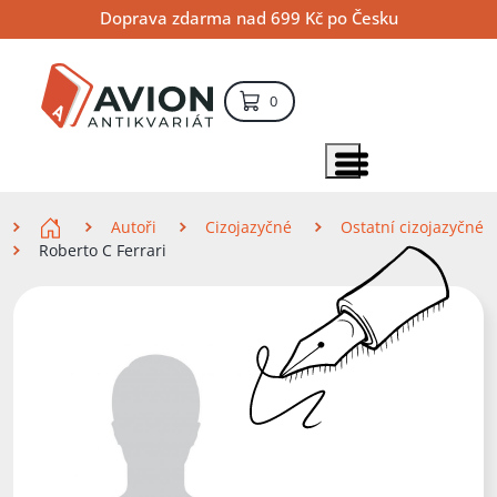
Přejít
Přejít
Přejít
Doprava zdarma nad 699 Kč po Česku
na
na
na
hlavní
hlavní
vyhledávání
obsah
navigaci
položek – košík
0
Vyhledávání
hledat
Zobrazit položky menu
Zde se nacházíte
Autoři
Cizojazyčné
Ostatní cizojazyčné
Roberto C Ferrari