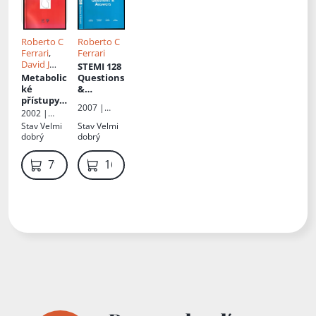
Roberto C
Roberto C
Ferrari
,
Ferrari
David J
STEMI 128
Hearse
,
C.S
Metabolic
Questions
Apstein
,
ké
&
Stuart M
přístupy k
Answers
2007 |
Cobbe
,
G.D
ischemick
2002 |
Servier
Lopaschup
é chorobě
Praha
Stav
Velmi
Stav
Velmi
, Př.
René
srdeční a
Publishing,
dobrý
dobrý
Prahl
její léčbě
spol. s r.o.
79 Kč
169 Kč