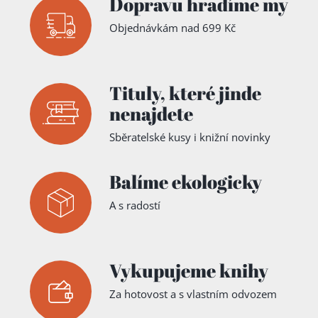
Dopravu hradíme my
Objednávkám nad 699 Kč
Tituly,
které jinde
nenajdete
Sběratelské kusy i knižní novinky
Balíme ekologicky
A s radostí
Vykupujeme knihy
Za hotovost a s vlastním odvozem