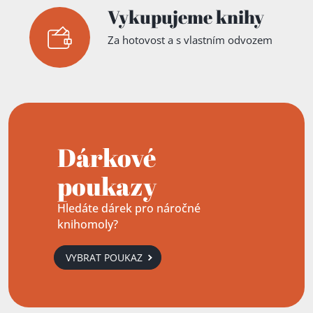
Vykupujeme knihy
Za hotovost a s vlastním odvozem
Dárkové
poukazy
Hledáte dárek pro náročné
knihomoly?
VYBRAT POUKAZ