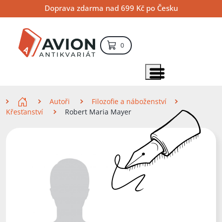
Přejít
Přejít
Přejít
Doprava zdarma nad 699 Kč po Česku
na
na
na
hlavní
hlavní
vyhledávání
obsah
navigaci
položek – košík
0
Vyhledávání
hledat
Zobrazit položky menu
Zde se nacházíte
Autoři
Filozofie a náboženství
Křesťanství
Robert Maria Mayer