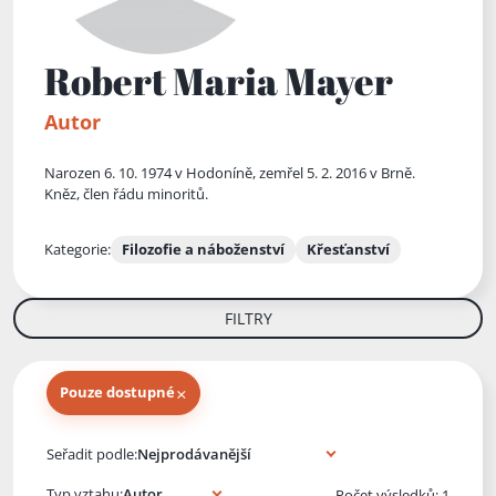
Robert Maria Mayer
Autor
Narozen 6. 10. 1974 v Hodoníně, zemřel 5. 2. 2016 v Brně.
Kněz, člen řádu minoritů.
Kategorie:
Filozofie a náboženství
Křesťanství
FILTRY
×
Pouze dostupné
Knihy autora
Seřadit podle:
Typ vztahu:
Počet výsledků: 1