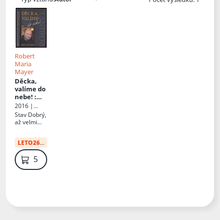
Robert
Maria
Mayer
Děcka,
valíme do
nebe!
:
[paraguaj
2016 |
ský deník,
Flétna
Stav
Dobrý,
vybrané
až velmi
myšlenky,
dobrý,
přednášk
neautorská
LETO26
:
41 Kč
y,
dedikace
vzpomínk
59 Kč
y]