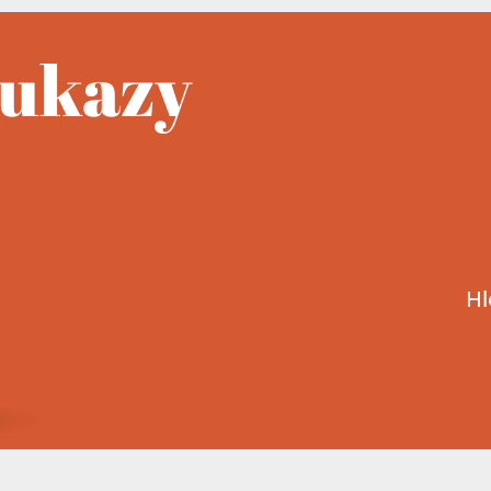
oukazy
Hl