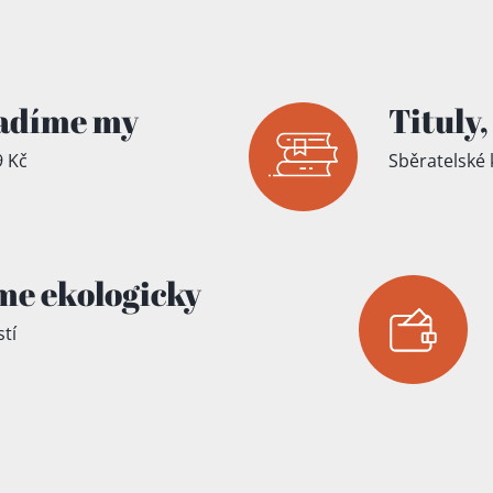
íku!
adíme my
Tituly,
 Kč
Sběratelské 
me ekologicky
tí