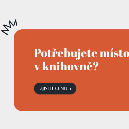
Potřebujete míst
v knihovně?
ZJISTIT CENU