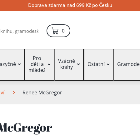
Doprava zdarma nad 699 Kč po Česku
položek – košík
0
Pro
Vzácné
jazyčné
děti a
Ostatní
Gramode
knihy
mládež
ví
Renee McGregor
 McGregor