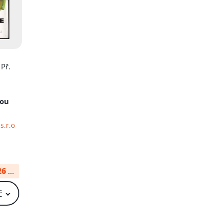
 Př.
vou
s.r.o
u
26
od:
34 Kč
č