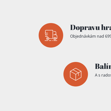
Přidáno do koš
Dopravu hr
Objednávkám nad 699
Balí
A s rados