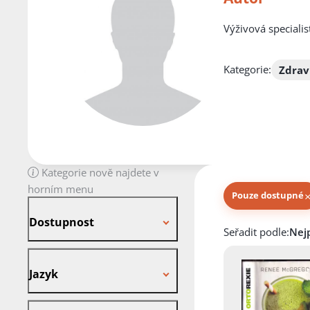
Výživová speciali
Kategorie:
Zdrav
Kategorie nově najdete v
horním menu
Pouze dostupné
Dostupnost
Dostupnost
Knihy autora
Seřadit podle:
Jazyk
Jazyk
Stav