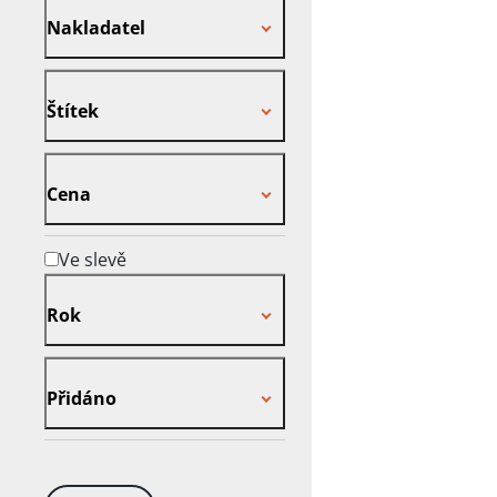
Nakladatel
Štítek
Štítek
Cena
Cena
Ve slevě
Rok
Rok
Přidáno
Přidáno