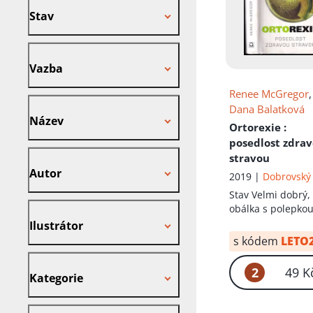
Stav
Vazba
Vazba
Renee McGregor
,
Název
Dana Balatková
Název
Ortorexie
:
posedlost zdra
Autor
stravou
Autor
2019 |
Dobrovský 
Stav
Velmi dobrý,
Ilustrátor
obálka s polepko
Ilustrátor
s kódem
LETO
Kategorie
2
49 K
Kategorie
Nakladatel