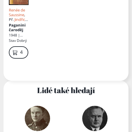
Renée de
Saussine
,
Př.
Jindřich
Kott
Paganini
čaroděj
1948 |
František
Stav
Dobrý
Novák
49 Kč
Lidé také hledají