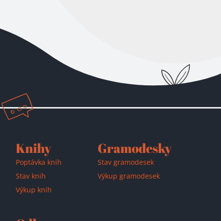
Přidáno do košíku!
Knihy
Gramodesky
Poptávka knih
Stav gramodesek
Stav knih
Výkup gramodesek
Výkup knih