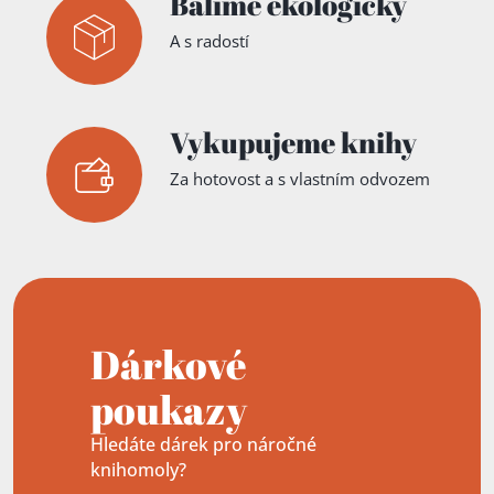
Balíme ekologicky
A s radostí
Vykupujeme knihy
Za hotovost a s vlastním odvozem
Dárkové
poukazy
Hledáte dárek pro náročné
knihomoly?