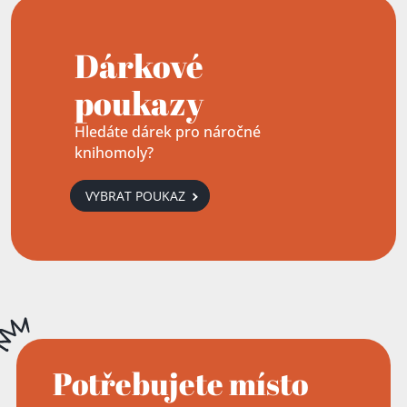
Dárkové
poukazy
Hledáte dárek pro náročné
knihomoly?
VYBRAT POUKAZ
Potřebujete místo