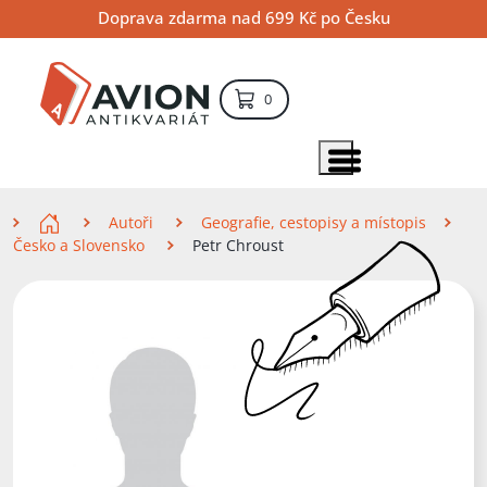
Přejít
Přejít
Přejít
Doprava zdarma nad 699 Kč po Česku
na
na
na
hlavní
hlavní
vyhledávání
obsah
navigaci
položek – košík
0
Vyhledávání
hledat
Zobrazit položky menu
Zde se nacházíte
Autoři
Geografie, cestopisy a místopis
Česko a Slovensko
Petr Chroust