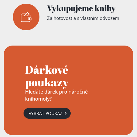
Vykupujeme knihy
Za hotovost a s vlastním odvozem
Dárkové
poukazy
Hledáte dárek pro náročné
knihomoly?
VYBRAT POUKAZ