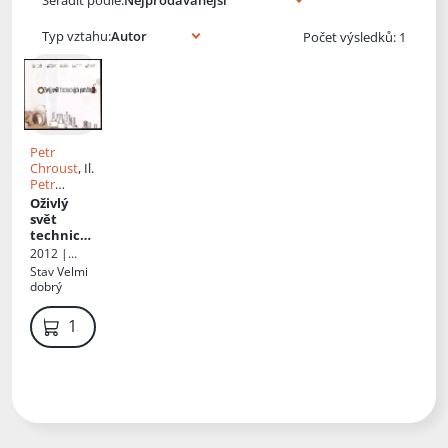
Typ vztahu:
Počet výsledků: 1
Petr
Chroust
, Il.
Petr
Chroust
,
Oživlý
Ed.
Petr
svět
Chroust
technický
ch
2012 |
památek
Místní akční
Stav
Velmi
skupina
dobrý
Opavsko
139 Kč