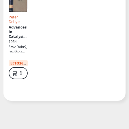
Peter
Debye
Advances
in
Catalysis
and
1954
Related
Stav
Dobrý,
Subjects,
razítko z
Volume
knihovny +
IV.
polepky
LETO26
:
48 Kč
69 Kč