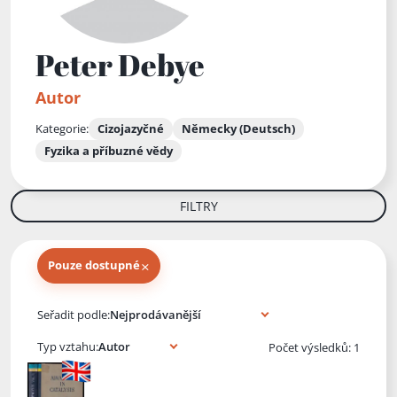
Peter Debye
Autor
Kategorie:
Cizojazyčné
Německy (Deutsch)
Fyzika a příbuzné vědy
FILTRY
×
Pouze dostupné
Knihy autora
Seřadit podle:
Typ vztahu:
Počet výsledků: 1