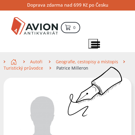
Přejít
Přejít
Přejít
Doprava zdarma nad 699 Kč po Česku
na
na
na
hlavní
hlavní
vyhledávání
obsah
navigaci
položek – košík
0
Vyhledávání
hledat
Zobrazit položky menu
Zde se nacházíte
Autoři
Geografie, cestopisy a místopis
Turistický průvodce
Patrice Milleron