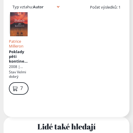
Typ vztahu:
Počet výsledků: 1
Patrice
Milleron
Poklady
pěti
kontinen
tů
2008 |
Reader's
Stav
Velmi
Digest
dobrý
Výběr
79 Kč
Lidé také hledají