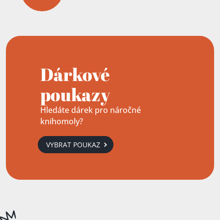
Dárkové
poukazy
Hledáte dárek pro náročné
knihomoly?
VYBRAT POUKAZ