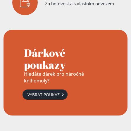
Za hotovost a s vlastním odvozem
Dárkové
poukazy
Hledáte dárek pro náročné
knihomoly?
VYBRAT POUKAZ