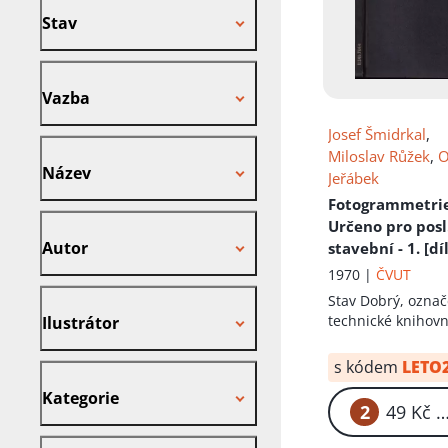
Stav
Vazba
Vazba
Josef Šmidrkal
,
Název
Miloslav Růžek
,
O
Název
Jeřábek
Fotogrammetri
Autor
Určeno pro posl.
Autor
stavební - 1. [díl
1970 |
ČVUT
Ilustrátor
Stav
Dobrý, označ
technické knihov
Ilustrátor
s kódem
LETO
Kategorie
Kategorie
2
49
Nakladatel