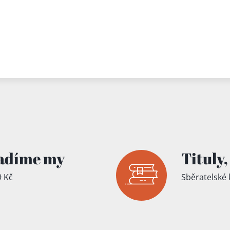
adíme my
Tituly,
 Kč
Sběratelské 
íku!