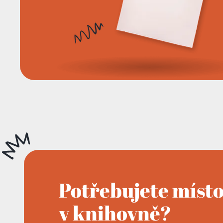
Potřebujete míst
v knihovně?