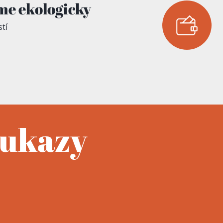
me ekologicky
tí
oukazy