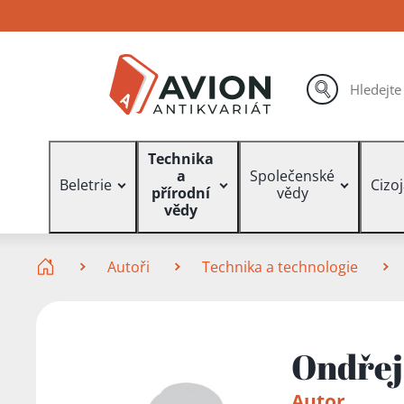
Přejít
Přejít
Přejít
na
na
na
hlavní
hlavní
vyhledávání
obsah
navigaci
hledat
Vyhledávání
Technika
a
Společenské
Beletrie
Cizo
přírodní
vědy
vědy
Zde se nacházíte
Autoři
Technika a technologie
Ondřej
Autor