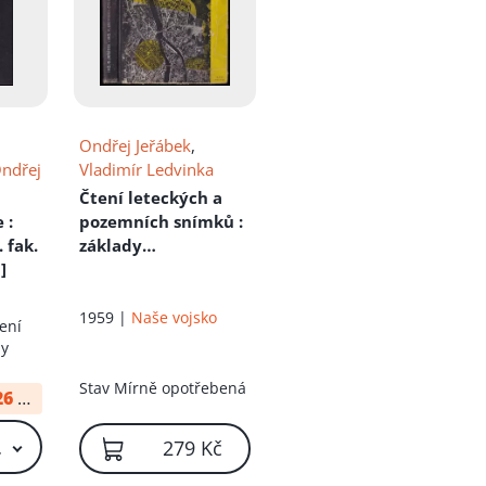
Ondřej Jeřábek
,
ndřej
Vladimír Ledvinka
Čtení leteckých a
e
:
pozemních snímků
:
 fak.
základy
]
fotogrammetrie
1959 |
Naše vojsko
ení
ny
Stav
Mírně opotřebená
26
od:
10 Kč
 Kč – 69 Kč
279 Kč