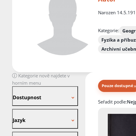
Narozen 14.5.1916,
Kategorie:
Geogr
Fyzika a příbu
Archivní učebn
Kategorie nově najdete v
horním menu
Pouze dostupné
Dostupnost
Dostupnost
Knihy autora
Seřadit podle:
Jazyk
Jazyk
Stav