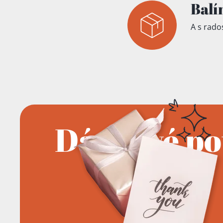
Balí
A s rados
Dárkové p