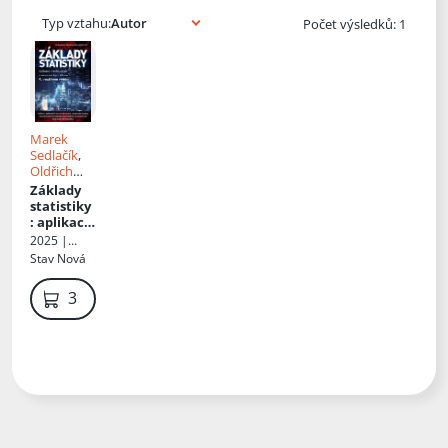
Typ vztahu:
Počet výsledků: 1
Marek
Sedlačík
,
Oldřich
Kříž
,
Jiří
Základy
Neubauer
statistiky
: aplikace
v
2025 |
technický
Grada
Stav
Nová
ch a
ekonomic
399 Kč
kých
oborech