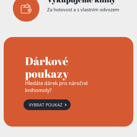
Za hotovost a s vlastním odvozem
Dárkové
poukazy
Hledáte dárek pro náročné
knihomoly?
VYBRAT POUKAZ