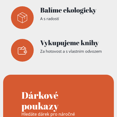
Balíme ekologicky
A s radostí
Vykupujeme knihy
Za hotovost a s vlastním odvozem
Dárkové
poukazy
Hledáte dárek pro náročné