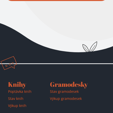
Přidáno do košíku!
Knihy
Gramodesky
Poptávka knih
Stav gramodesek
Stav knih
Výkup gramodesek
Výkup knih