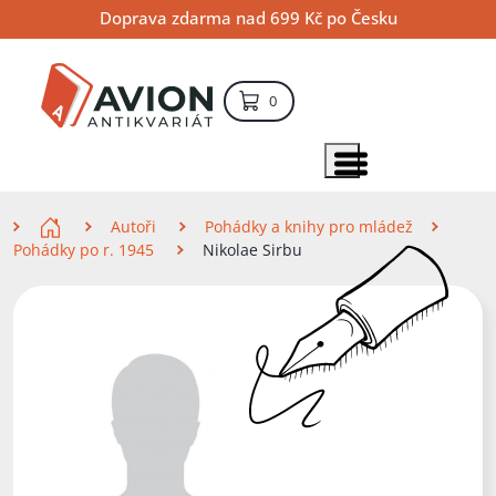
Přejít
Přejít
Přejít
Doprava zdarma nad 699 Kč po Česku
na
na
na
hlavní
hlavní
vyhledávání
obsah
navigaci
položek – košík
0
Vyhledávání
hledat
Zobrazit položky menu
Zde se nacházíte
Autoři
Pohádky a knihy pro mládež
Pohádky po r. 1945
Nikolae Sirbu