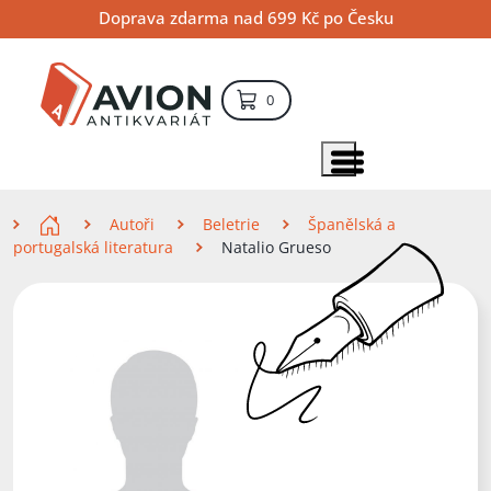
Přejít
Přejít
Přejít
Doprava zdarma nad 699 Kč po Česku
na
na
na
hlavní
hlavní
vyhledávání
obsah
navigaci
položek – košík
0
Vyhledávání
hledat
Zobrazit položky menu
Zde se nacházíte
Autoři
Beletrie
Španělská a
portugalská literatura
Natalio Grueso