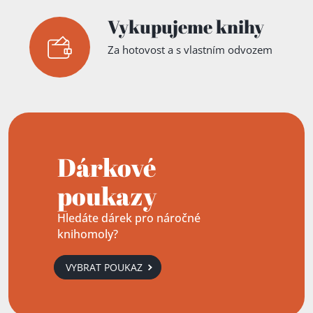
Vykupujeme knihy
Za hotovost a s vlastním odvozem
Dárkové
poukazy
Hledáte dárek pro náročné
knihomoly?
VYBRAT POUKAZ