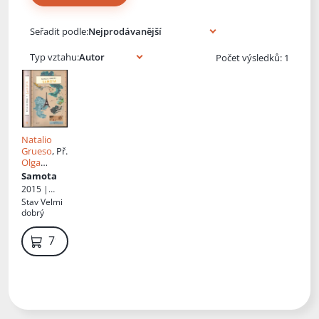
Knihy autora
Seřadit podle:
Typ vztahu:
Počet výsledků: 1
Natalio
Grueso
, Př.
Olga
Čtvrtníčko
Samota
vá
,
David
2015 |
Utrera
Host
Stav
Velmi
Domíngue
dobrý
z
79 Kč