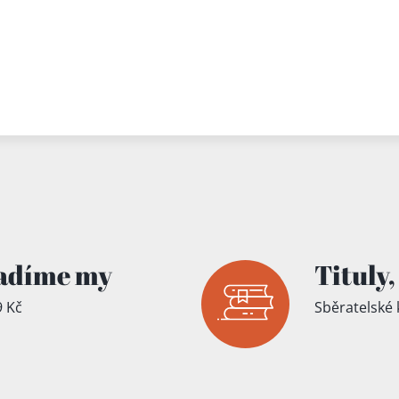
adíme my
Tituly,
 Kč
Sběratelské 
íku!