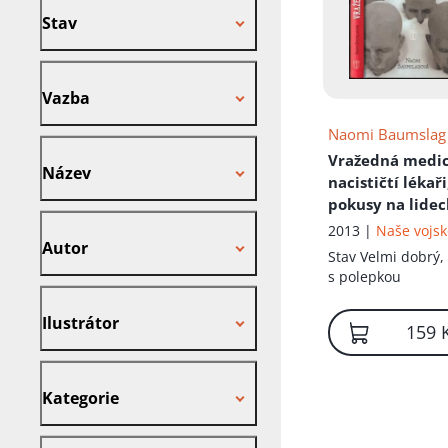
Stav
Vazba
Vazba
Naomi Baumslag
Název
Vražedná medi
Název
nacističtí lékaři
pokusy na lidec
Autor
tyfus
2013 |
Naše vojs
Autor
Stav
Velmi dobrý,
s polepkou
Ilustrátor
Ilustrátor
159 
Kategorie
Kategorie
Nakladatel