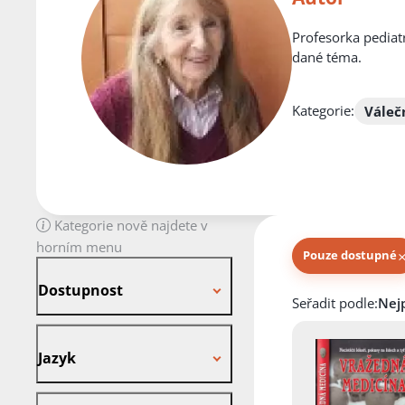
Profesorka pediat
dané téma.
Kategorie:
Váleč
Kategorie nově najdete v
horním menu
Pouze dostupné
Dostupnost
Dostupnost
Knihy autora
Seřadit podle:
Jazyk
Jazyk
Stav