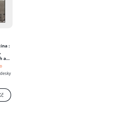
cína
:
,
h a
ko
 desky
Kč