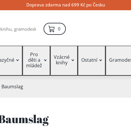
Doprava zdarma nad 699 Kč po Česku
položek – košík
0
Pro
Vzácné
jazyčné
děti a
Ostatní
Gramode
knihy
mládež
 Baumslag
Baumslag