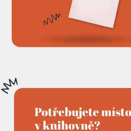
Potřebujete míst
v knihovně?