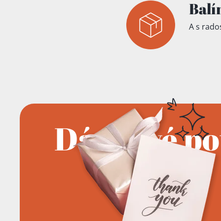
Balí
A s rados
Dárkové p