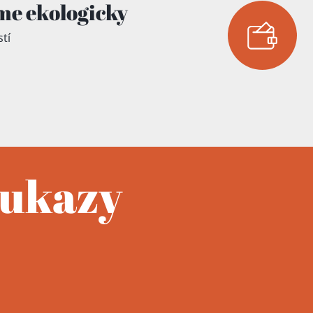
me ekologicky
tí
oukazy