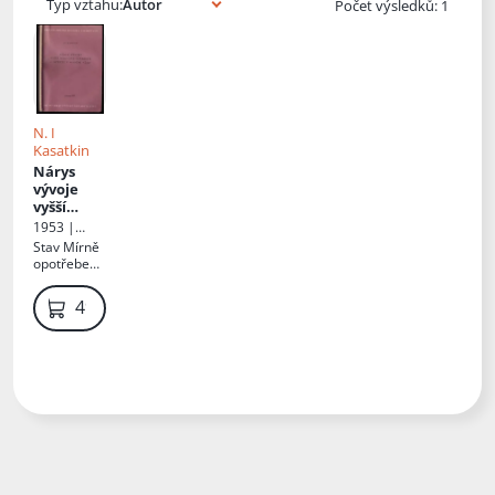
Typ vztahu:
Počet výsledků: 1
N. I
Kasatkin
Nárys
vývoje
vyšší
nervové
1953 |
činnosti u
Státní
Stav
Mírně
dítěte v
zdravotnick
opotřebená
raném
é
, v textu
nakladatels
věku
podtrháno
49 Kč
tví