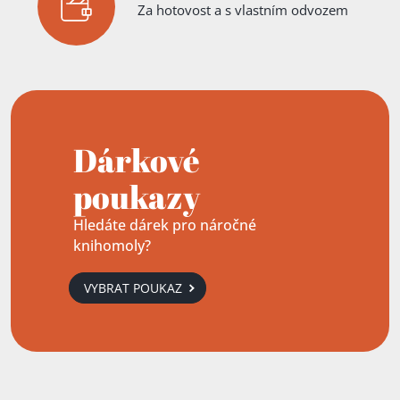
Za hotovost a s vlastním odvozem
Dárkové
poukazy
Hledáte dárek pro náročné
knihomoly?
VYBRAT POUKAZ