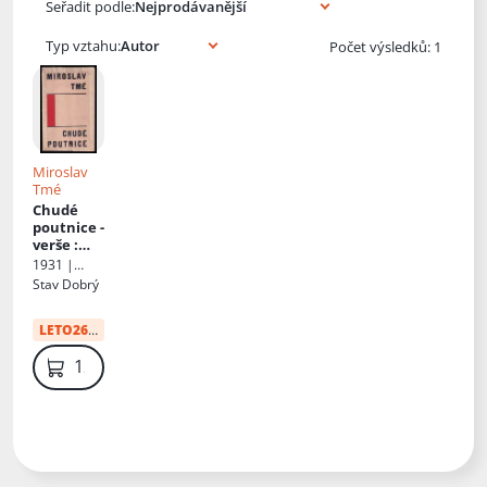
Seřadit podle:
Typ vztahu:
Počet výsledků: 1
Miroslav
Tmé
Chudé
poutnice -
verše
:
Verše
1931 |
Valeč
Stav
Dobrý
LETO26
:
26 Kč
129 Kč