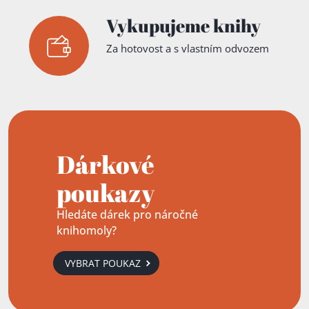
Vykupujeme knihy
Za hotovost a s vlastním odvozem
Dárkové
poukazy
Hledáte dárek pro náročné
knihomoly?
VYBRAT POUKAZ