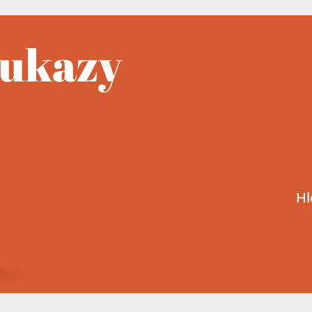
oukazy
Hl