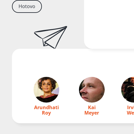
Hotovo
Arundhati
Kai
Ir
Roy
Meyer
We