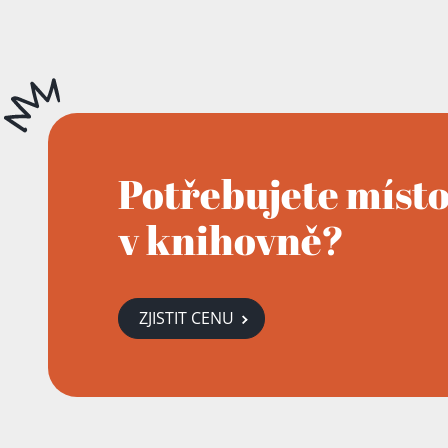
Potřebujete míst
v knihovně?
ZJISTIT CENU