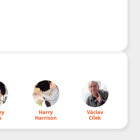
ey
Harry
Václav
s
Harrison
Cílek