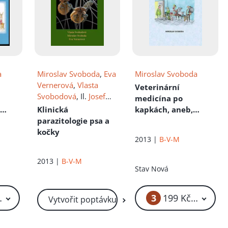
a
Miroslav Svoboda
,
Eva
Miroslav Svoboda
Vernerová
,
Vlasta
Veterinární
Svobodová
, Il.
Josef
medicína po
Zatloukal
j
Klinická
kapkách, aneb,
parazitologie psa a
Příběhy ze života
nty,
kočky
veterináře a
2013 |
B-V-M
havětí
vysokoškolského
učitele
2013 |
B-V-M
Stav
Nová
3
99 Kč – 249 Kč
199 Kč – 299 K
Vytvořit poptávku