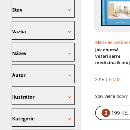
Stav
Stav
Vazba
Vazba
Miroslav Svobod
Název
Jak chutná
Název
veterinární
medicína & mů
Autor
život se psy,
Autor
kočkami, stude
2016 |
B-V-M
učiteli a jinou 
Ilustrátor
Stav
Velmi dobrý
Ilustrátor
Kategorie
2
1
Kategorie