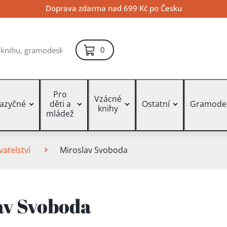
Doprava zdarma nad 699 Kč po Česku
položek – košík
0
Pro
Vzácné
jazyčné
děti a
Ostatní
Gramode
knihy
mládež
atelství
Miroslav Svoboda
av Svoboda