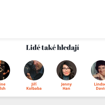
Lidé také hledají
vine
Jiří
Jenny
Linds
lsh
Kolbaba
Han
Davi