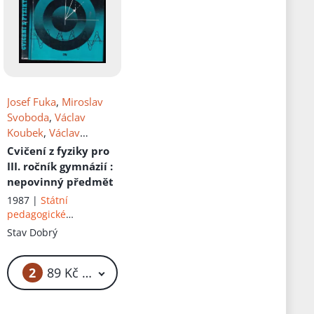
Josef Fuka
,
Miroslav
Svoboda
,
Václav
Koubek
,
Václav
Houdek
Cvičení z fyziky pro
III. ročník gymnázií
:
nepovinný předmět
1987 |
Státní
pedagogické
nakladatelství
Stav
Dobrý
2
č
89 Kč – 99 Kč