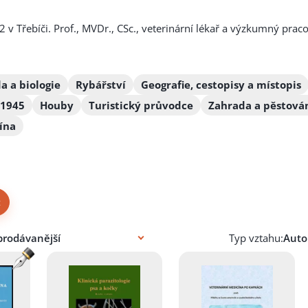
 v Třebíči. Prof., MVDr., CSc., veterinární lékař a výzkumný pr
a a biologie
Rybářství
Geografie, cestopisy a místopis
 1945
Houby
Turistický průvodce
Zahrada a pěstová
ína
×
Typ vztahu: