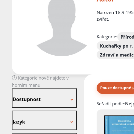
Narozen 18.9.1952
zvířat.
Kategorie:
Přírod
Kuchařky po r.
Zdraví a medic
Kategorie nově najdete v
horním menu
Pouze dostupné
Dostupnost
Dostupnost
Knihy autora
Seřadit podle:
Jazyk
Jazyk