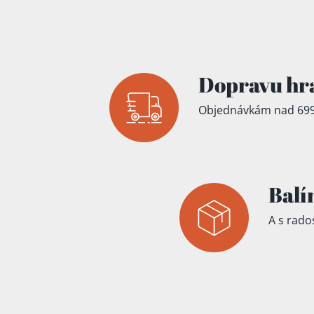
Přidáno do koš
Dopravu hr
Objednávkám nad 699
Balí
A s rados