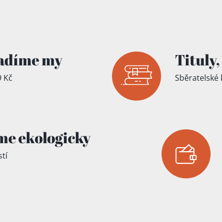
íku!
adíme my
Tituly,
 Kč
Sběratelské 
me ekologicky
tí