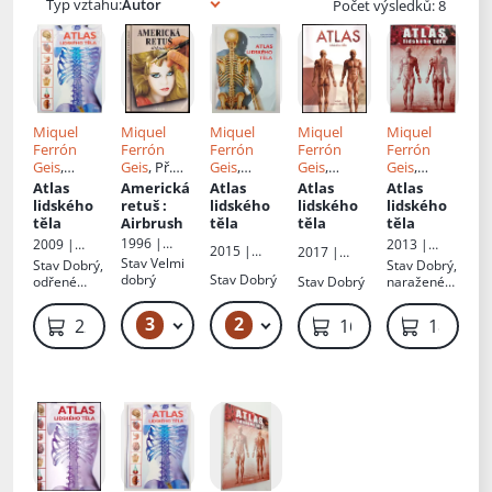
Typ vztahu:
Počet výsledků: 8
Miquel
Miquel
Miquel
Miquel
Miquel
Ferrón
Ferrón
Ferrón
Ferrón
Ferrón
Geis
,
Geis
, Př.
Geis
,
Geis
,
Geis
,
Myriam
Markéta
Myriam
Myriam
Myriam
Atlas
Americká
Atlas
Atlas
Atlas
Ferrón
, Př.
Řapková
Ferrón
, Př.
Ferrón
, Př.
Ferrón
, Př.
lidského
retuš
:
lidského
lidského
lidského
Marek
Marek
Marek
Marek
těla
Airbrush
těla
těla
těla
Plánička
,
Plánička
,
Plánička
,
Plánička
,
1996 |
2009 |
2013 |
2015 |
2017 |
Jan Kohout
Jan Kohout
Jan
Jan
Svojtka a
Rebo
Rebo
Stav
Velmi
Stav
Dobrý,
Stav
Dobrý,
Rebo
Rebo
Kohout
,
Kohout
,
Vašut
dobrý
Stav
Dobrý
odřené
Stav
Dobrý
naražené
Ed.
Jordi
Ed.
Jordi
rohy desek,
rohy desek
Vigué
Vigué
titulní list s
3
2
59 Kč
229 Kč – 279 Kč
229 Kč
169 Kč
189 Kč
flíčky