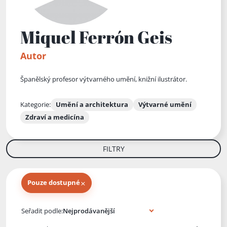
Miquel Ferrón Geis
Autor
Španělský profesor výtvarného umění, knižní ilustrátor.
Kategorie:
Umění a architektura
Výtvarné umění
Zdraví a medicína
FILTRY
×
Pouze dostupné
Knihy autora
Seřadit podle: