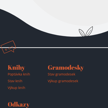
Knihy
Gramodesky
Poptávka knih
Stav gramodesek
Stav knih
Výkup gramodesek
Výkup knih
Odkazy