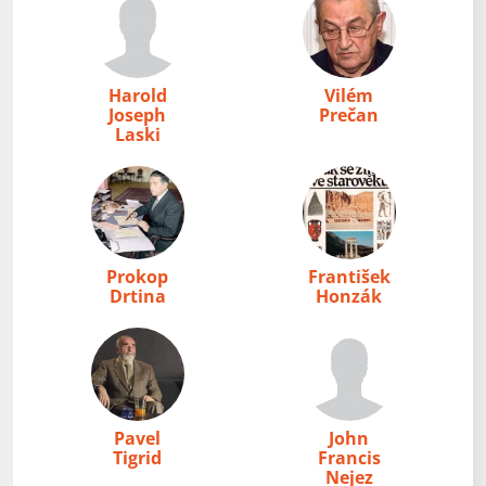
Harold
Vilém
Joseph
Prečan
Laski
Prokop
František
Drtina
Honzák
Pavel
John
Tigrid
Francis
Nejez