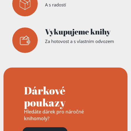
A s radostí
Vykupujeme knihy
Za hotovost a s vlastním odvozem
Dárkové
poukazy
Hledáte dárek pro náročné
knihomoly?