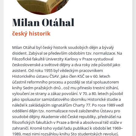
Milan Otáhal
český historik
Milan Otáhal byl český historik soudobých dějin a bývalý
disident. Zabýval se především obdobím tzv. normalizace. Na
Filozofické fakultě Univerzity Karlovy v Praze vystudoval
československé a světové dějiny a dva roky zde působil jako
asistent. Od roku 1955 byl vědeckým pracovníkem
Historického ústavu ČSAV. Jako člen KSČ se v 60. letech
účastnil reformního procesu a později se stal spoluautorem
knihy Sedm pražských dnů , což mu přineslo trestní
stíhání,
vyloučení ze strany a zákaz povolání. V 70. a 80. letech působil
jako spoluautor samizdatového sborníku Historické studie a
náležel k zakládajícím signatářům Charty 77. Po roce 1989 vedl
oddělení dějin tzv. normalizace nově založeného Ústavu pro
soudobé dějiny Akademie věd České republiky, přednášel na
filozofických fakultách v Praze a Brně a absolvoval též stáže v
zahraničí. Kromě toho vydal řadu publikací k období let 1969–
1989, mezi nimi rozsáhlou knihu Sto studentských revolucí,