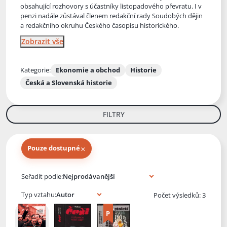
obsahující rozhovory s účastníky listopadového převratu. I v
penzi nadále zůstával členem redakční rady Soudobých dějin
a redakčního okruhu Českého časopisu historického.
Zobrazit vše
Kategorie:
Ekonomie a obchod
Historie
Česká a Slovenská historie
FILTRY
×
Pouze dostupné
Knihy autora
Seřadit podle:
Typ vztahu:
Počet výsledků: 3