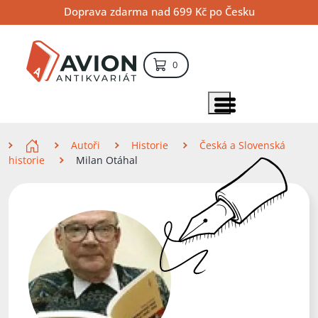
Přejít
Přejít
Přejít
Doprava zdarma nad 699 Kč po Česku
na
na
na
hlavní
hlavní
vyhledávání
obsah
navigaci
položek – košík
0
Vyhledávání
hledat
Zobrazit položky menu
Zde se nacházíte
Autoři
Historie
Česká a Slovenská
historie
Milan Otáhal