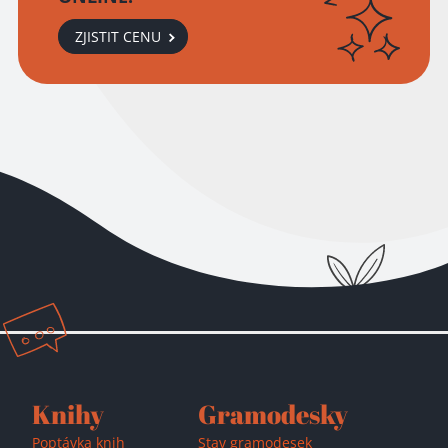
ZJISTIT CENU
Přidáno do košíku!
Knihy
Gramodesky
Poptávka knih
Stav gramodesek