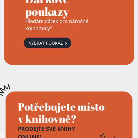
poukazy
Hledáte dárek pro náročné
knihomoly?
VYBRAT POUKAZ
Potřebujete místo
v knihovně?
PRODEJTE SVÉ KNIHY
ONLINE!