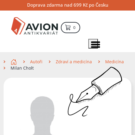
Přejít
Přejít
Přejít
Doprava zdarma nad 699 Kč po Česku
na
na
na
hlavní
hlavní
vyhledávání
obsah
navigaci
položek – košík
0
Vyhledávání
hledat
Zobrazit položky menu
Zde se nacházíte
Autoři
Zdraví a medicína
Medicína
Milan Cholt