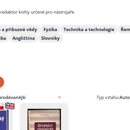
a redaktor knihy určené pro nástrojaře.
a a příbuzné vědy
Fyzika
Technika a technologie
Řeme
ika
Angličtina
Slovníky
×
Typ vztahu: