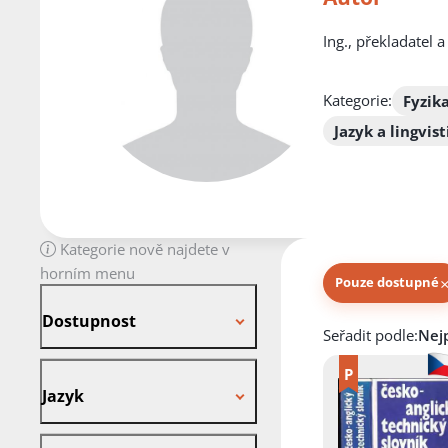
Ing., překladatel 
Kategorie:
Fyzik
Jazyk a lingvist
Kategorie nově najdete v
horním menu
Pouze dostupné
Dostupnost
Dostupnost
Knihy autora
Seřadit podle:
Jazyk
Jazyk
Stav