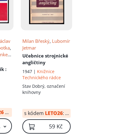
áclav
Milan Břeský
,
Lubomír
botka
,
Jetmar
anke
,
Učebnice strojnické
,
angličtiny
ník
:
1947 |
Knižnice
leš
Technického rádce
onary
Stav
Dobrý, označení
knihovny
eský
,
ry
yhora
,
26
od:
10 Kč
s kódem
LETO26
:
41 Kč
olf
,
A
 Kč – 69 Kč
59 Kč