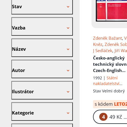
Stav
Vazba
Vazba
Zdeněk Bažant
,
V
Název
Kněz
,
Zdeněk So
Název
J Sedláček
,
Jiří W
Miroslav Škaloud
Česko-anglický
Autor
Josef Mokerský
,
technický slov
František Štros
,
A
Autor
Czech-English
Boleslav
,
Emil
technical dicti
1992 |
Státní
Krupský
,
Jaroslav
nakladatelství
Ilustrátor
Střasák
,
Milan Bř
technické literatu
Stav
Velmi dobrý
Ilustrátor
J Kaplan
,
Karel S
Václav Matys
,
H
s kódem
LETO
Kategorie
Procházková
,
Rud
Kategorie
Kopecký
,
K Kraus
4
49
Rambousek
,
Š
Bažantová
,
Olga
Nakladatel