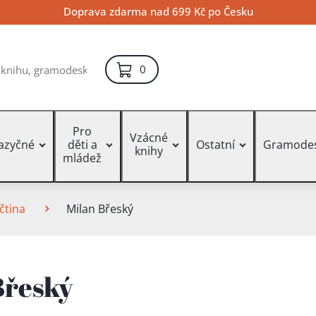
Doprava zdarma nad 699 Kč po Česku
položek – košík
0
Pro
Vzácné
jazyčné
děti a
Ostatní
Gramode
knihy
mládež
čtina
Milan Břeský
Břeský