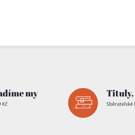
adíme my
Tituly,
 Kč
Sběratelské 
íku!