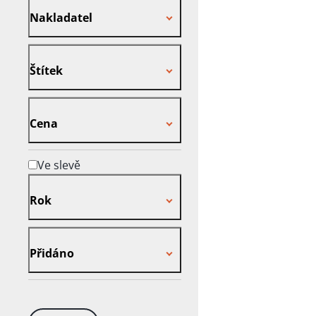
Steinerová
,
Jar 
Nakladatel
Fr Soukup
,
T Šim
Helena Štechová
Štítek
Slavkovský
,
D
Štítek
Simandl
,
A Vaculí
Seiler
,
E Zeman
,
Cena
Fabián
,
Fr Pokor
Eva Pičmanová
,
J
Cena
Pánek
,
J Mládek
,
Lustig
,
M Kutílek
Ve slevě
Klimeš
,
J Hubáče
Rok
Hrabánek
,
J Hlav
Vladimír Havlena
Rok
Frič
Přidáno
Přidáno