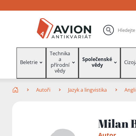
Přejít
Přejít
Přejít
na
na
na
hlavní
hlavní
vyhledávání
obsah
navigaci
hledat
Vyhledávání
Technika
a
Společenské
Beletrie
Cizo
přírodní
vědy
vědy
Zde se nacházíte
Autoři
Jazyk a lingvistika
Angli
Milan 
Autor