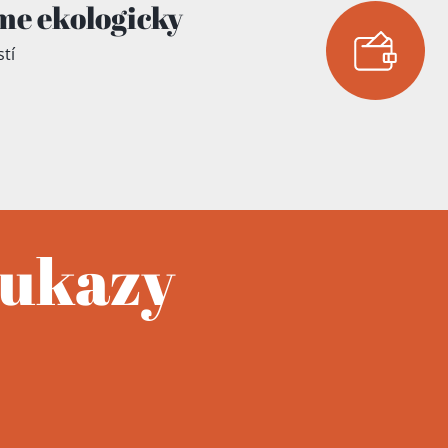
me ekologicky
tí
oukazy