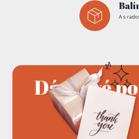
Balí
A s rados
Dárkové p