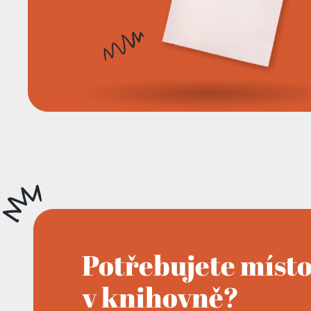
Potřebujete míst
v knihovně?