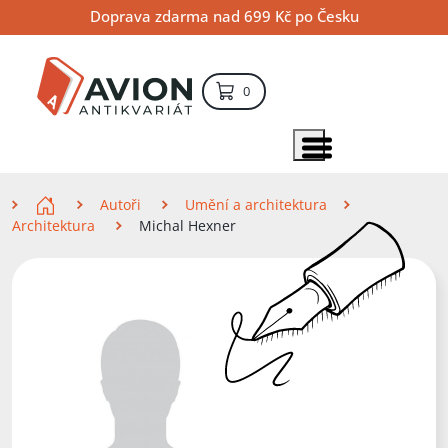
Přejít
Přejít
Přejít
Doprava zdarma nad 699 Kč po Česku
na
na
na
hlavní
hlavní
vyhledávání
obsah
navigaci
položek – košík
0
Vyhledávání
hledat
Zobrazit položky menu
Zde se nacházíte
Autoři
Umění a architektura
Architektura
Michal Hexner