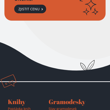
ZJISTIT CENU
Přidáno do košíku!
Knihy
Gramodesky
Poptávka knih
Stav gramodesek