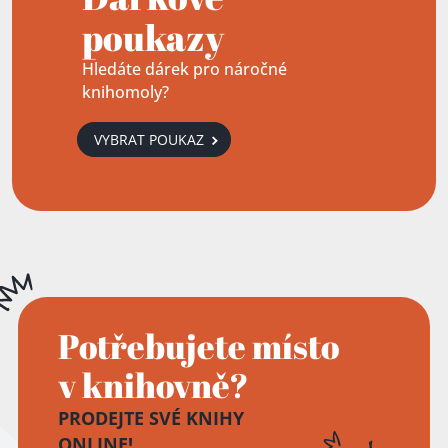
poukazy
Hledáte dárek pro náročné
knihomoly?
VYBRAT POUKAZ
Potřebujete místo
v knihovně?
PRODEJTE SVÉ KNIHY
ONLINE!