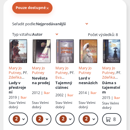
×
Pouze dostupné
Knihy autora
Seřadit podle:
Typ vztahu:
Počet výsledků: 8
Mary Jo
Mary Jo
Mary Jo
Mary Jo
Mary Jo
Putney
, Př.
Putney
Putney
, Př.
Putney
Putney
, Př.
Zdeňka
Eva
Zdeňka
Nevěsta
Lord v
Zvěřinová
Hauserová
Zvěřinová
Lady v
na prodej
Tajemný
nesnázích
Dáma s
přestroje
cizinec
tajemství
ní
m
2012 |
Ikar
2014 |
Ikar
2002 |
Ikar
2019 |
Ikar
2015 |
Ikar
Stav
Velmi
Stav
Velmi
Stav
Velmi
Stav
Velmi
Stav
Velmi
dobrý
dobrý
dobrý
dobrý
dobrý
2
2
2
2
79 Kč
49 Kč – 59 Kč
49 Kč – 59 Kč
89 Kč – 119 Kč
89 Kč