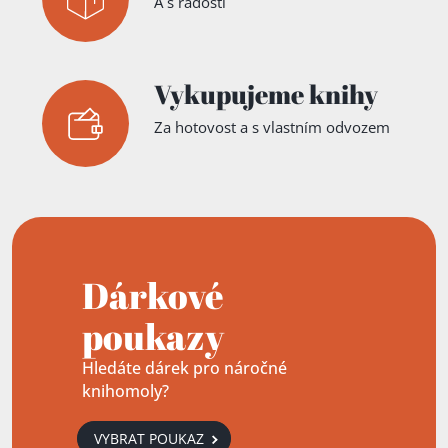
A s radostí
Vykupujeme knihy
Za hotovost a s vlastním odvozem
Dárkové
poukazy
Hledáte dárek pro náročné
knihomoly?
VYBRAT POUKAZ