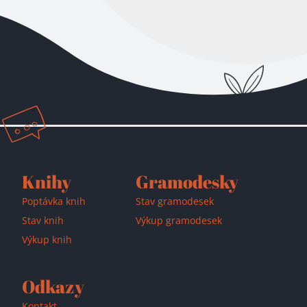
Knihy
Gramodesky
Poptávka knih
Stav gramodesek
Stav knih
Výkup gramodesek
Výkup knih
Odkazy
Kontakt