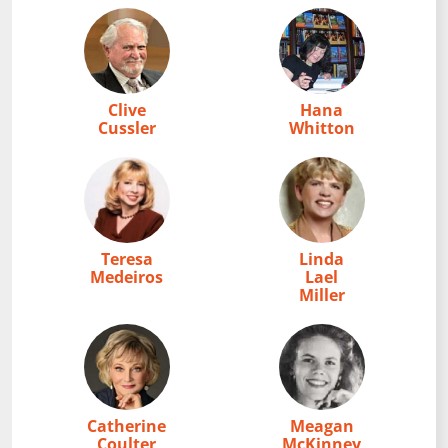
Clive
Hana
Cussler
Whitton
Teresa
Linda
Medeiros
Lael
Miller
Catherine
Meagan
Coulter
McKinney