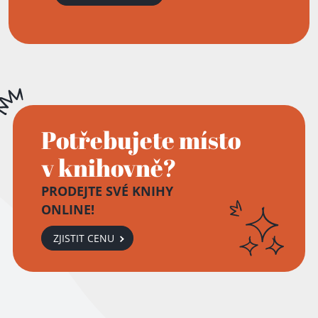
Potřebujete místo
v knihovně?
Přidáno do košíku!
PRODEJTE SVÉ KNIHY
ONLINE!
ZJISTIT CENU