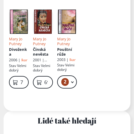
Mary Jo
Mary Jo
Mary Jo
Putney
Putney
Putney
Divoženk
Čínská
Pouštní
a
nevěsta
růže
2003 |
Ikar
2006 |
Ikar
2001 |
Knižní klub
Stav
Velmi
Stav
Velmi
Stav
Velmi
dobrý
dobrý
dobrý
2
59 Kč
79 Kč
69 Kč
Lidé také hledají