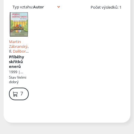
Typ vztahu:
Počet výsledků: 1
Martin
Zábranský
,
Il.
Dalibor
Vlach
Příběhy
skřítků
enerů
1999 |
Eminent
Stav
Velmi
dobrý
79 Kč