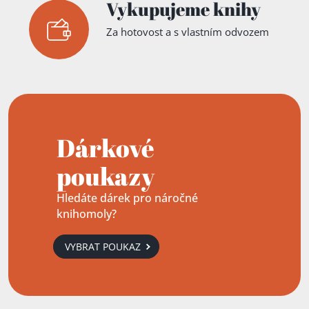
Vykupujeme knihy
Za hotovost a s vlastním odvozem
Dárkové
poukazy
Hledáte dárek pro náročné
knihomoly?
VYBRAT POUKAZ