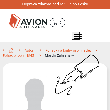
Přejít
Přejít
Přejít
Doprava zdarma nad 699 Kč po Česku
na
na
na
hlavní
hlavní
vyhledávání
obsah
navigaci
položek – košík
0
Vyhledávání
hledat
Zobrazit položky menu
Zde se nacházíte
Autoři
Pohádky a knihy pro mládež
Pohádky po r. 1945
Martin Zábranský