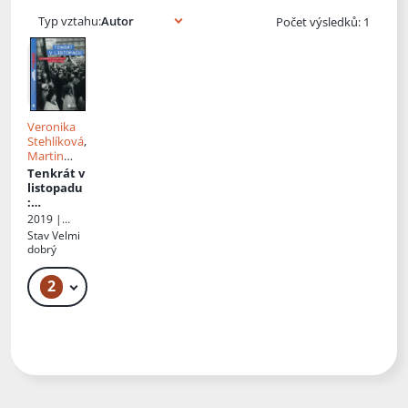
Typ vztahu:
Počet výsledků: 1
Veronika
Stehlíková
,
Martin
Vlach
,
Tenkrát v
Luboš
listopadu
Veverka
:
vzpomínk
2019 |
y na
Matfyzpres
Stav
Velmi
Matfyz v
s
dobrý
čase
zlomu
2
179 Kč