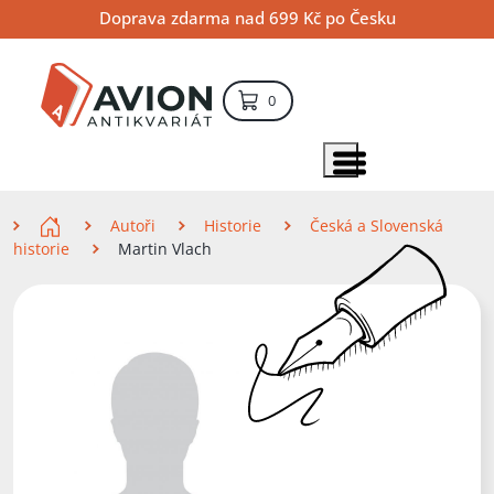
Přejít
Přejít
Přejít
Doprava zdarma nad 699 Kč po Česku
na
na
na
hlavní
hlavní
vyhledávání
obsah
navigaci
položek – košík
0
Vyhledávání
hledat
Zobrazit položky menu
Zde se nacházíte
Autoři
Historie
Česká a Slovenská
historie
Martin Vlach