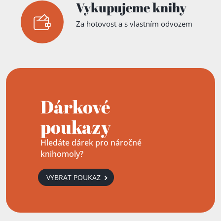
Vykupujeme knihy
Za hotovost a s vlastním odvozem
Dárkové
poukazy
Hledáte dárek pro náročné
knihomoly?
VYBRAT POUKAZ