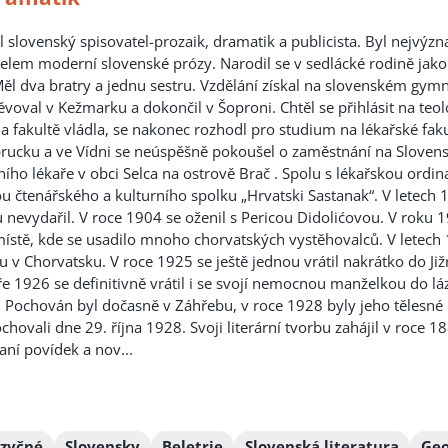
l slovenský spisovatel-prozaik, dramatik a publicista. Byl nejvý
telem moderní slovenské prózy. Narodil se v sedlácké rodině jako
ěl dva bratry a jednu sestru. Vzdělání získal na slovenském gymná
val v Kežmarku a dokončil v Šoproni. Chtěl se přihlásit na teolog
a fakultě vládla, se nakonec rozhodl pro studium na lékařské fak
brucku a ve Vídni se neúspěšn
ě pokoušel o zaměstnání na Slovensk
ího lékaře v obci Selca na ostrově Brač . Spolu s lékařskou ordinac
u čtenářského a kulturního spolku „Hrvatski Sastanak“. V letech 1
nevydařil. V roce 1904 se oženil s Pericou Didolićovou. V roku 19
 místě, kde se usadilo mnoho chorvatských vystěhovalců. V letech
u v Chorvatsku. V roce 1925 se ještě jednou vrátil nakrátko do Ji
jaře 1926 se definitivně vrátil i se svojí nemocnou manželkou do lá
 Pochován byl dočasně v Záhřebu, v roce 1928 byly jeho tělesné
chovali dne 29. října 1928. Svoji literární tvorbu zahájil v roce 
aní povídek a nov...
azyčné
Slovensky
Beletrie
Slovenská literatura
Geo