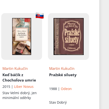
Martin Kukučín
Martin Kukučín
Keď báčik z
Pražské siluety
Chochoľova umrie
2015 |
Liber Novus
1988 |
Odeon
Stav
Velmi dobrý, jen
minimální oděrky
Stav
Dobrý