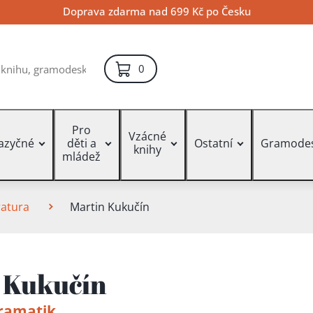
Doprava zdarma nad 699 Kč po Česku
položek – košík
0
Pro
Vzácné
jazyčné
děti a
Ostatní
Gramode
knihy
mládež
ratura
Martin Kukučín
 Kukučín
dramatik