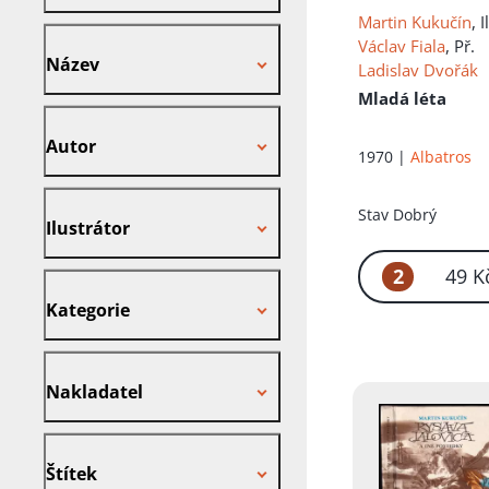
Martin Kukučín
, I
Název
Václav Fiala
, Př.
Název
Ladislav Dvořák
Mladá léta
Autor
Autor
1970 |
Albatros
Ilustrátor
Stav
Dobrý
Ilustrátor
2
49 K
Kategorie
Kategorie
Nakladatel
Nakladatel
Štítek
Štítek