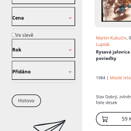
Cena
Cena
Ve slevě
Martin Kukučín
, I
Rok
Lupták
Rok
Rysavá jalovica 
poviedky
Přidáno
Přidáno
1984 |
Mladé letá
Stav
Dobrý, zvlně
Hotovo
folie desek
59 