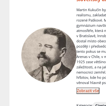
Martin Kukučín by
realismu, zaklada
rozené Paškové. M
gymnázium navštěvo
atmosféře, která n
v Bratislavě, Inns
dostal místo obecn
později i předsedo
tento pokus se mu 
Arenas v Chile, v
1925 zase většino
záležitosti, a na 
nemocnici zemřel.
hřbitov, kde ho po
věnoval hlavně ps
Zobrazit vše
Kategorie:
Cizoj