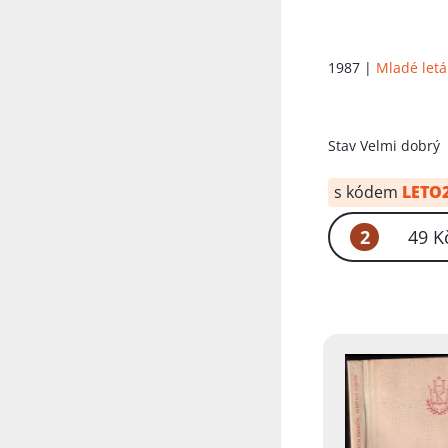
1987 |
Mladé letá
Stav
Velmi dobrý
s kódem
LETO
2
49 K