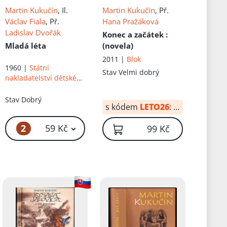
Martin Kukučín
, Il.
Martin Kukučín
, Př.
Václav Fiala
, Př.
Hana Pražáková
Ladislav Dvořák
Konec a začátek
:
Mladá léta
(novela)
2011 |
Blok
1960 |
Státní
Stav
Velmi dobrý
nakladatelství dětské
knihy
Stav
Dobrý
s kódem
LETO26
:
69 Kč
2
59 Kč
99 Kč