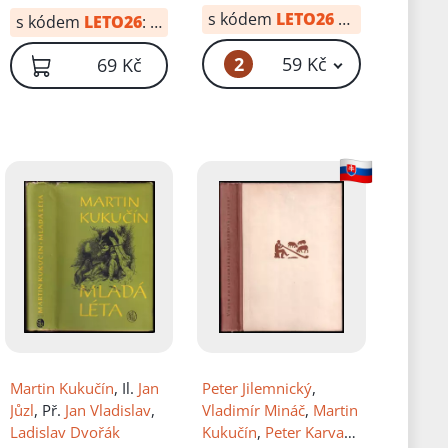
 Kč
s kódem
LETO26
od:
41 Kč
s kódem
LETO26
:
48 Kč
2
59 Kč
69 Kč
Martin Kukučín
, Il.
Jan
Peter Jilemnický
,
Jůzl
, Př.
Jan Vladislav
,
Vladimír Mináč
,
Martin
Ladislav Dvořák
Kukučín
,
Peter Karvaš
,