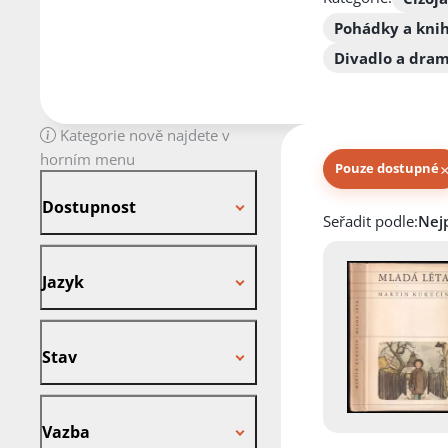
Pohádky a kni
Divadlo a dra
Kategorie nově najdete v
horním menu
Pouze dostupné
Dostupnost
Dostupnost
Knihy autora
Seřadit podle:
Jazyk
Jazyk
Stav
Stav
Vazba
Vazba