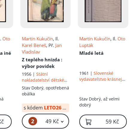
l.
Oto
Martin Kukučín
, Il.
Martin Kukučín
, Il.
Oto
Karel Beneš
, Př.
Jan
Lupták
Vladislav
a iné
Mladé letá
Z teplého hnízda
:
výbor povídek
1961 |
Slovenské
1956 |
Státní
vydavateľstvo krásnej
nakladatelství dětské
literatúry
knihy
Stav
Dobrý, opotřebená
obálka
ná
Stav
Dobrý, až velmi
dobrý
s kódem
LETO26
od:
34 Kč
2
49 Kč
Kč
59 Kč