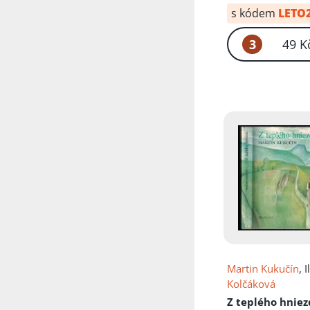
s kódem
LETO
3
49 K
Martin Kukučín
, I
Kolčáková
Z teplého hnie