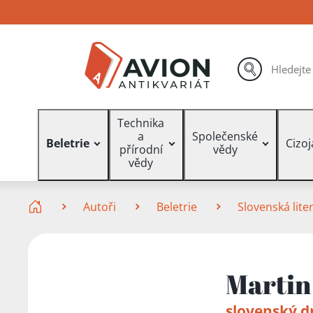
Přejít
Přejít
Přejít
na
na
na
hlavní
hlavní
vyhledávání
obsah
navigaci
hledat
Vyhledávání
Technika
a
Společenské
Beletrie
Cizo
přírodní
vědy
vědy
Zde se nacházíte
Autoři
Beletrie
Slovenská lite
Martin
slovenský 