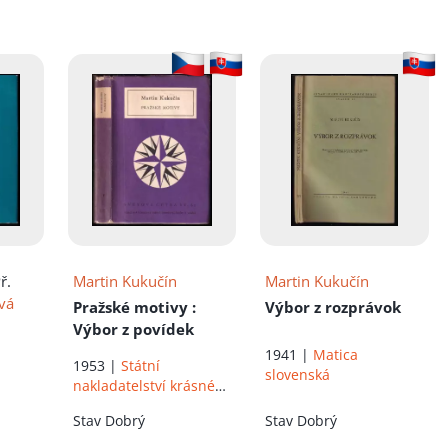
íku!
Př.
Martin Kukučín
Martin Kukučín
vá
Pražské motivy
:
Výbor z rozprávok
Výbor z povídek
1941 |
Matica
1953 |
Státní
slovenská
nakladatelství krásné
literatury, hudby a
Stav
Dobrý
Stav
Dobrý
umění