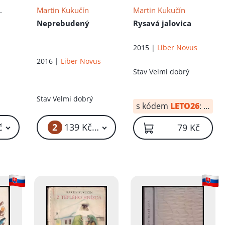
l.
Martin Kukučín
Martin Kukučín
Neprebudený
Rysavá jalovica
2015 |
Liber Novus
2016 |
Liber Novus
Stav
Velmi dobrý
Stav
Velmi dobrý
s kódem
LETO26
:
55 Kč
2
č
139 Kč – 149 Kč
79 Kč