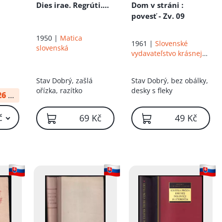
Dies irae. Regrúti.
Dom v stráni
:
Na podkonickom
povesť - Zv. 09
bále
1950 |
Matica
1961 |
Slovenské
slovenská
vydavateľstvo krásnej
literatúry
Stav
Dobrý, zašlá
Stav
Dobrý, bez obálky,
ořízka, razítko
desky s fleky
26
od:
10 Kč
č
69 Kč
49 Kč