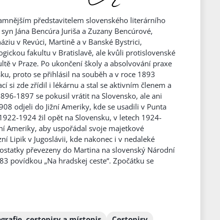
znamnějším představitelem slovenského literárního
 syn Jána Bencúra Juriša a Zuzany Bencúrové,
ziu v Revúci, Martině a v Banské Bystrici,
ickou fakultu v Bratislavě, ale kvůli protislovenské
ultě v Praze. Po ukončení školy a absolvování praxe
u, proto se přihlásil na souběh a v roce 1893
í si zde zřídil i lékárnu a stal se aktivním členem a
896-1897 se pokusil vrátit na Slovensko, ale ani
08 odjeli do Jižní Ameriky, kde se usadili v Punta
 1922-1924 žil opět na Slovensku, v letech 1924-
žní Ameriky, aby uspořádal svoje majetkové
zní Lipik v Jugoslávii, kde nakonec i v nedaleké
 ostatky převezeny do Martina na slovenský Národní
1883 povídkou „Na hradskej ceste“. Zpočátku se
grafie, cestopisy a místopis
Cestopisy