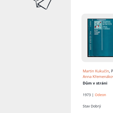
Přidáno do koš
Martin Kukučín
, 
Anna Křemenáko
Dům v stráni
1973 |
Odeon
Stav
Dobrý