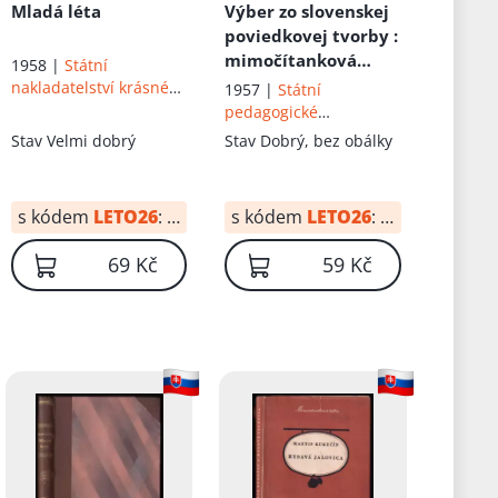
Janko Jesenský
,
Mária
Mladá léta
Výber zo slovenskej
Jančová
,
Svetozár
poviedkovej tvorby
:
Hurban Vajanský
,
Ján
mimočítanková
1958 |
Státní
Kalinčiak
,
Jozef
četba pro 9.-11.
nakladatelství krásné
1957 |
Státní
Gregor-Tajovský
,
postup. ročník
literatury, hudby a
pedagogické
Timrava
umění
všeobecně
nakladatelství
Stav
Velmi dobrý
Stav
Dobrý, bez obálky
vzdělávacích škol,
pro školy pedagog. a
odb
s kódem
LETO26
:
48 Kč
s kódem
LETO26
:
41 Kč
69 Kč
59 Kč