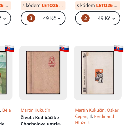
26
od:
10 Kč
s kódem
LETO26
od:
34 Kč
s kódem
LETO26
od:
20
3
2
č
49 Kč
49 Kč
l.
Běla
Martin Kukučín
Martin Kukučín
,
Oskár
Čepan
, Il.
Ferdinand
Život
: Keď báčik z
Hložník
zda
Chochoľova umrie.