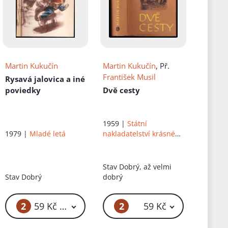
Martin Kukučín
Martin Kukučín
, Př.
František Musil
Rysavá jalovica a iné
poviedky
Dvě cesty
1959 |
Státní
1979 |
Mladé letá
nakladatelství krásné
literatury, hudby a
umění
Stav
Dobrý, až velmi
Stav
Dobrý
dobrý
2
2
59 Kč – 69 Kč
59 Kč