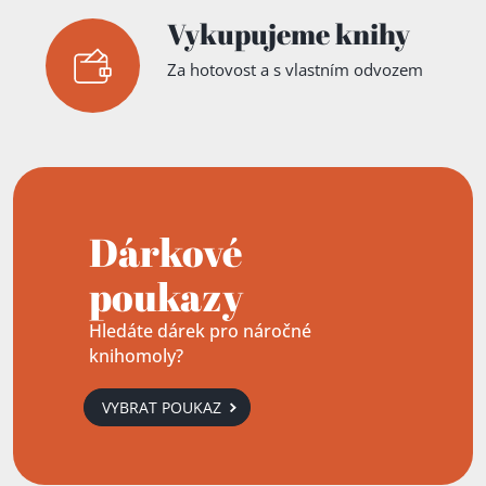
Vykupujeme knihy
Za hotovost a s vlastním odvozem
Dárkové
poukazy
Hledáte dárek pro náročné
knihomoly?
VYBRAT POUKAZ