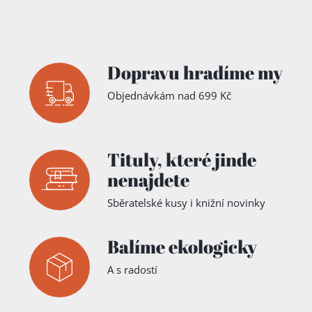
laikom a
všetkým
ľuďom
dobrej
vôle o
Dopravu hradíme my
hodnote
a
nenarušit
Objednávkám nad 699 Kč
eľnosti
ľudského
života
Tituly,
které jinde
nenajdete
Sběratelské kusy i knižní novinky
Balíme ekologicky
A s radostí