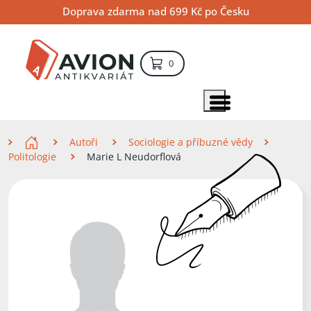
Přejít
Přejít
Přejít
Doprava zdarma nad 699 Kč po Česku
na
na
na
hlavní
hlavní
vyhledávání
obsah
navigaci
položek – košík
0
Vyhledávání
hledat
Zobrazit položky menu
Zde se nacházíte
Autoři
Sociologie a příbuzné vědy
Politologie
Marie L Neudorflová