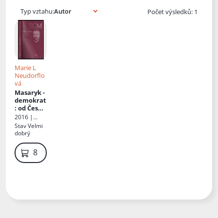
Typ vztahu:
Počet výsledků: 1
Marie L
Neudorflo
vá
Masaryk -
demokrat
: od České
otázky k
2016 |
ženském
Novela
Stav
Velmi
u hnutí a
bohemica
dobrý
Nové
Evropě
89 Kč