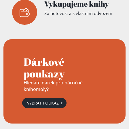
Vykupujeme knihy
Za hotovost a s vlastním odvozem
Dárkové
poukazy
Hledáte dárek pro náročné
knihomoly?
VYBRAT POUKAZ