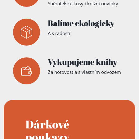
Sběratelské kusy i knižní novinky
Balíme ekologicky
A s radostí
Vykupujeme knihy
Za hotovost a s vlastním odvozem
Dárkové
poukazy