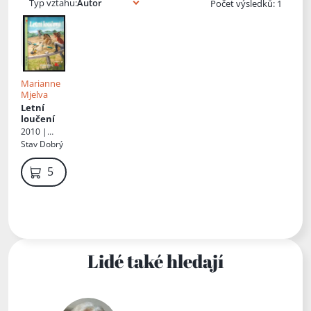
Typ vztahu:
Počet výsledků: 1
Marianne
Mjelva
Letní
loučení
2010 |
Stabenfeldt
Stav
Dobrý
59 Kč
Lidé také hledají