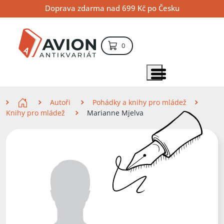
Přejít
Přejít
Přejít
Doprava zdarma nad 699 Kč po Česku
na
na
na
hlavní
hlavní
vyhledávání
obsah
navigaci
položek – košík
0
Vyhledávání
hledat
Zobrazit položky menu
Zde se nacházíte
Autoři
Pohádky a knihy pro mládež
Knihy pro mládež
Marianne Mjelva