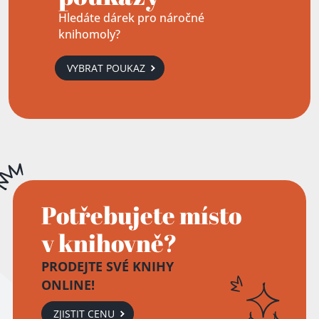
Hledáte dárek pro náročné
knihomoly?
VYBRAT POUKAZ
Potřebujete místo
v knihovně?
PRODEJTE SVÉ KNIHY
ONLINE!
ZJISTIT CENU