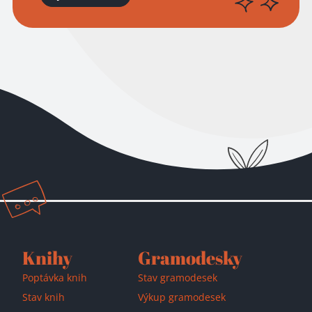
Přidáno do košíku!
Knihy
Gramodesky
Poptávka knih
Stav gramodesek
Stav knih
Výkup gramodesek