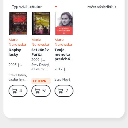
Typ vztahu:
Počet výsledků: 3
Maria
Maria
Maria
Nurowska
Nurowska
Nurowska
Dopisy
Setkání v
Tvoje
lásky
Paříži
meno ťa
predchád
2009 |
za
Motto
2005 |
Stav
Dobrý,
Motto
až velmi
2017 |
dobrý
Vydavaťelst
Stav
Dobrý,
vo SSS
vazba lehce
Stav
Nová
LETO26
:
24 Kč
spol.s.r.o.
povolená,
vše drží
49 Kč
59 Kč
299 Kč