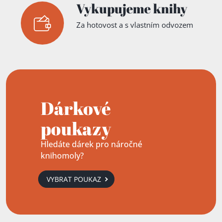
Vykupujeme knihy
Za hotovost a s vlastním odvozem
Dárkové
poukazy
Hledáte dárek pro náročné
knihomoly?
VYBRAT POUKAZ