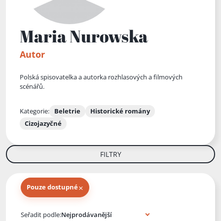
Maria Nurowska
Autor
Polská spisovatelka a autorka rozhlasových a filmových
scénářů.
Kategorie:
Beletrie
Historické romány
Cizojazyčné
FILTRY
×
Pouze dostupné
Knihy autora
Seřadit podle: