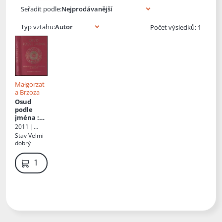
Knihy autora
Seřadit podle:
Typ vztahu:
Počet výsledků: 1
Małgorzat
a Brzoza
Osud
podle
jména
:
numerolo
2011 |
gický
Levné knihy
Stav
Velmi
průvodce
dobrý
21. století
119 Kč