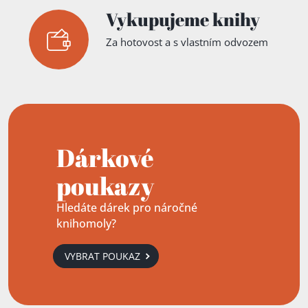
Vykupujeme knihy
Za hotovost a s vlastním odvozem
Dárkové
poukazy
Hledáte dárek pro náročné
knihomoly?
VYBRAT POUKAZ