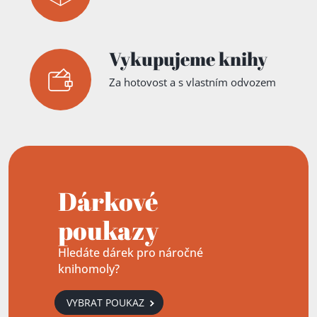
Vykupujeme knihy
Za hotovost a s vlastním odvozem
Dárkové
poukazy
Hledáte dárek pro náročné
knihomoly?
VYBRAT POUKAZ