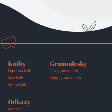
Knihy
Gramodesky
Přidáno do košíku!
Poptávka knih
Stav gramodesek
Stav knih
Výkup gramodesek
Výkup knih
Odkazy
Kontakt