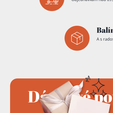
Balí
A s rados
Dárkové p