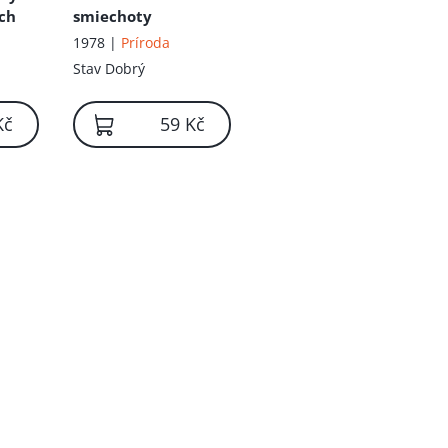
ích
smiechoty
1978 |
Príroda
Stav
Dobrý
Kč
59 Kč