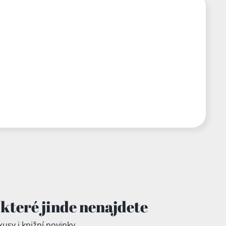
které jinde
nenajdete
kusy i knižní novinky