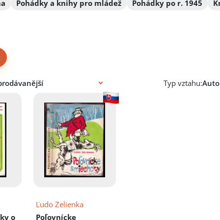
ma
Pohádky a knihy pro mládež
Pohádky po r. 1945
K
×
Typ vztahu:
Ľudo Zelienka
ky o
Poľovnícke