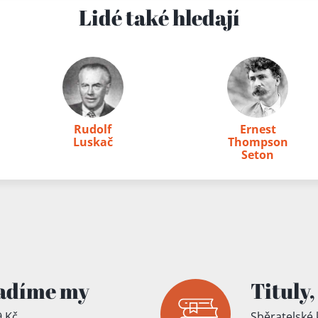
íku!
Lidé také hledají
Rudolf
Ernest
Luskač
Thompson
Seton
adíme my
Tituly,
 Kč
Sběratelské 