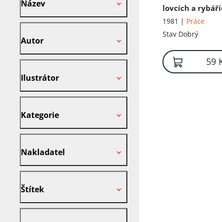
Název
lovcích a rybář
1981 |
Práce
Autor
Stav
Dobrý
Autor
59 
Ilustrátor
Ilustrátor
Kategorie
Kategorie
Nakladatel
Nakladatel
Štítek
Štítek
Cena