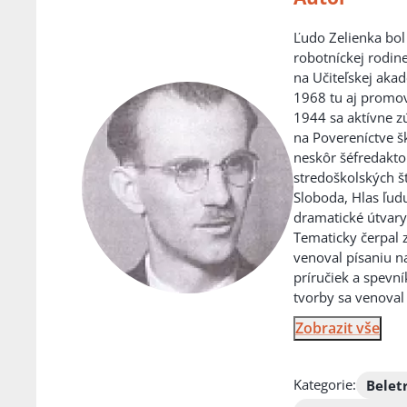
Ľudo Zelienka bol 
robotníckej rodin
na Učiteľskej akad
1968 tu aj promov
1944 sa aktívne z
na Povereníctve š
neskôr šéfredaktor
stredoškolských št
Sloboda, Hlas ľudu
dramatické útvary
Tematicky čerpal z
venoval písaniu na
príručiek a spevn
tvorby sa venoval 
Zobrazit vše
Kategorie:
Belet