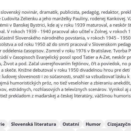
slovenský novinár, dramatik, publicista, pedagóg, redaktor, prekl
e Ľudovíta Zelienku a jeho manželky Paulíny, rodenej Kankovej. 
émii v Banskej Bystrici, kde aj v roku 1939 maturoval, a neskôr š
al. V rokoch 1939 - 1940 pracoval ako učiteľ v Zolnej, v rokoch 1
účastnil Slovenského národného povstania, v rokoch 1945 - 195
kolstva a od roku 1950 až d
o smrti pracoval v Slovenskom pedag
 oddelenia časopisov. Zomrel v roku 1976 v Bratislave. Tvorba Pr
údií v časopisoch Evanjelický posol spod Tatier a A-Zet, neskôr p
, Život a pod. Začal uverejňovaním fejtónov, čŕt a poviedok, no p
 a skeče. Knižne debutoval v roku 1950 divadelnou hrou pre deti 
 ľudovej slovesnosti i zo súčasnosti, snažil sa vzbudzovať lásku k
jmä humoristických próz, no tiež veselohier a zbieraniu anekdôt,
íkov, estrádnych, rozhlasových a televíznych scenárov. Vynikol aj
tiež prekladom z maďarskej a českej literatúry, väčšinou humorist
rie
Slovenská literatura
Ostatní
Humor
Cizojazyčn