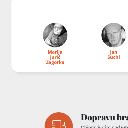
Přidáno do koš
Marija
Jan
Jurić
Suchl
Zagorka
Dopravu hr
Objednávkám nad 699