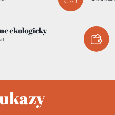
me ekologicky
tí
oukazy