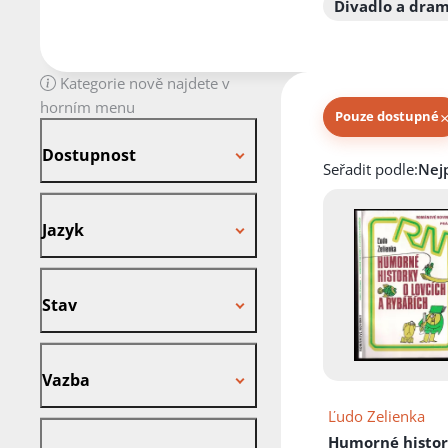
Divadlo a dra
Kategorie nově najdete v
horním menu
Pouze dostupné
Dostupnost
Dostupnost
Knihy autora
Seřadit podle:
Jazyk
Jazyk
Stav
Stav
Vazba
Vazba
Ľudo Zelienka
Název
Humorné histor