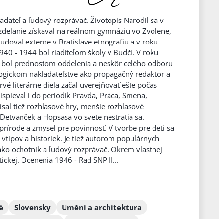
adateľ a ľudový rozprávač. Životopis Narodil sa v
Vzdelanie získaval na reálnom gymnáziu vo Zvolene,
tudoval externe v Bratislave etnografiu a v roku
940 - 1944 bol riaditeľom školy v Budči. V roku
0 bol prednostom oddelenia a neskôr celého odboru
ogickom nakladateľstve ako propagačný redaktor a
vé literárne diela začal uverejňovať ešte počas
rispieval i do periodík Pravda, Práca, Smena,
ísal tiež rozhlasové hry, menšie rozhlasové
Detvanček a Hopsasa vo svete nestratia sa.
 prírode a zmysel pre povinnosť. V tvorbe pre deti sa
 vtipov a historiek. Je tiež autorom populárnych
 ako ochotník a ľudový rozprávač. Okrem vlastnej
ickej. Ocenenia 1946 - Rad SNP II...
é
Slovensky
Umění a architektura