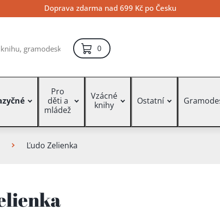
Doprava zdarma nad 699 Kč po Česku
položek – košík
0
Pro
Vzácné
azyčné
děti a
Ostatní
Gramode
knihy
mládež
Ľudo Zelienka
elienka