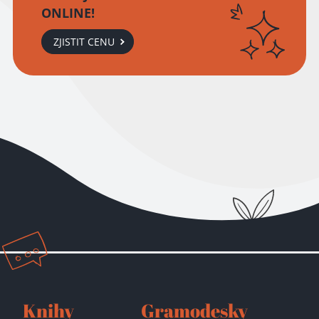
ONLINE!
ZJISTIT CENU
Přidáno do košíku!
Knihy
Gramodesky