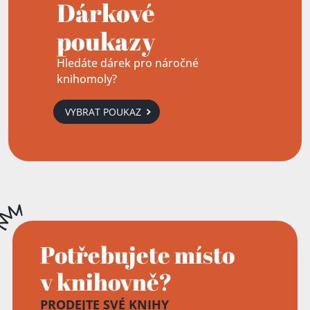
Dárkové
poukazy
Hledáte dárek pro náročné
knihomoly?
VYBRAT POUKAZ
Potřebujete místo
v knihovně?
PRODEJTE SVÉ KNIHY