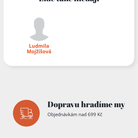
Štěpán
,
Jiří
Baloun
,
Vladimíra
Koutenská
,
Tomáš
Sax
,
Pavel
Mlýnek
, Il.
Milivoj
Husák
Ludmila
Mojžíšová
Dopravu hradíme my
Objednávkám nad 699 Kč