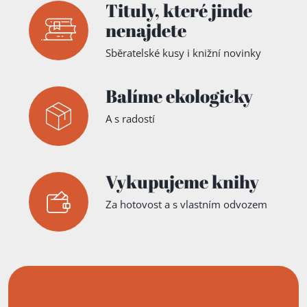
Tituly,
které jinde
nenajdete
Sběratelské kusy i knižní novinky
Balíme ekologicky
A s radostí
Vykupujeme knihy
Za hotovost a s vlastním odvozem