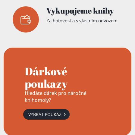
Vykupujeme knihy
Za hotovost a s vlastním odvozem
Dárkové
poukazy
Hledáte dárek pro náročné
knihomoly?
VYBRAT POUKAZ