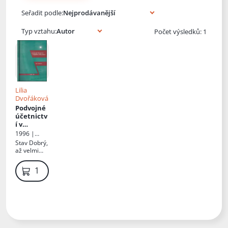
Knihy autora
Seřadit podle:
Typ vztahu:
Počet výsledků: 1
Lilia
Dvořáková
Podvojné
účetnictv
í v
řešených
1996 |
příkladec
Bilance
Stav
Dobrý,
h
:
až velmi
odborná
dobrý
učebnice
159 Kč