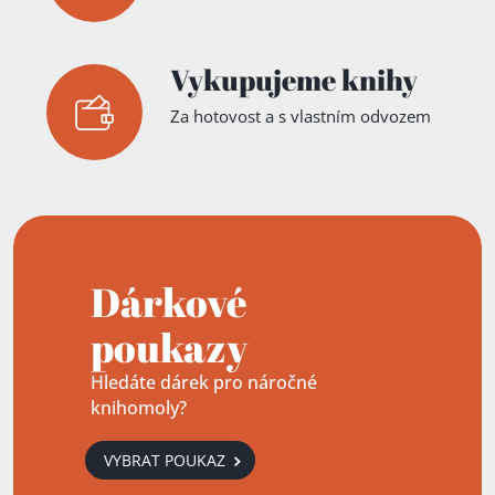
Vykupujeme knihy
Za hotovost a s vlastním odvozem
Dárkové
poukazy
Hledáte dárek pro náročné
knihomoly?
VYBRAT POUKAZ