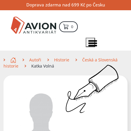
Přejít
Přejít
Přejít
Doprava zdarma nad 699 Kč po Česku
na
na
na
hlavní
hlavní
vyhledávání
obsah
navigaci
položek – košík
0
Vyhledávání
hledat
Zobrazit položky menu
Zde se nacházíte
Autoři
Historie
Česká a Slovenská
historie
Katka Volná