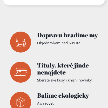
devadesá
tých let
20. století
Dopravu hradíme my
Objednávkám nad 699 Kč
Tituly,
které jinde
nenajdete
Sběratelské kusy i knižní novinky
Balíme ekologicky
A s radostí