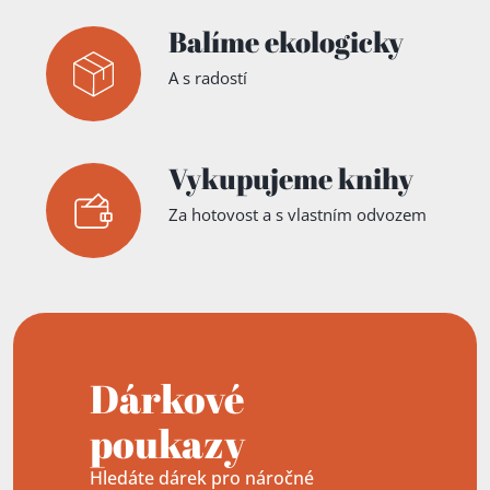
Balíme ekologicky
A s radostí
Vykupujeme knihy
Za hotovost a s vlastním odvozem
Dárkové
poukazy
Hledáte dárek pro náročné