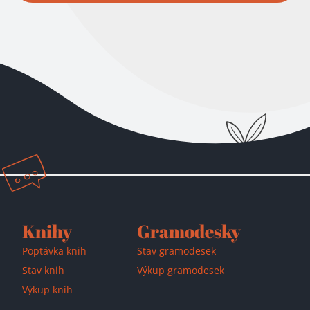
Přidáno do košíku!
Knihy
Gramodesky
Poptávka knih
Stav gramodesek
Stav knih
Výkup gramodesek
Výkup knih