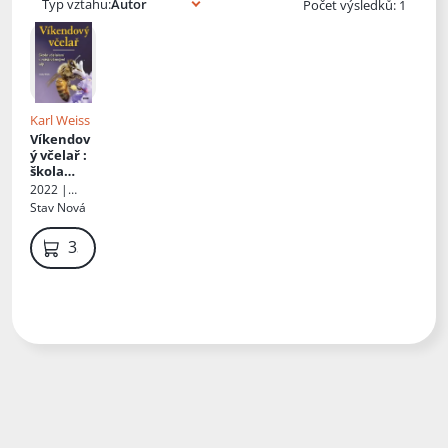
Typ vztahu:
Počet výsledků: 1
Karl Weiss
Víkendov
ý včelař
:
škola
včelaření
2022 |
s
Vydavatelst
Stav
Nová
nástavko
ví Víkend,
vými úly
s.r.o.
339 Kč