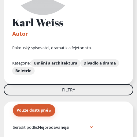
Karl Weiss
Autor
Rakouský spisovatel, dramatik a fejetonista.
Kategorie:
Umění a architektura
Divadlo a drama
Beletrie
FILTRY
×
Pouze dostupné
Knihy autora
Seřadit podle: