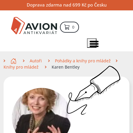
Přejít
Přejít
Přejít
Doprava zdarma nad 699 Kč po Česku
na
na
na
hlavní
hlavní
vyhledávání
obsah
navigaci
položek – košík
0
Vyhledávání
hledat
Zobrazit položky menu
Zde se nacházíte
Autoři
Pohádky a knihy pro mládež
Knihy pro mládež
Karen Bentley