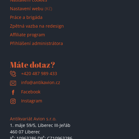
Nastavení webu
(Kč)
Práce a brigáda
Zpětná vazba na redesign
Affiliate program
Přihlášení administrátora
Máte dotaz?
+420 487 989 433
info@antikavion.cz
Facebook
Instagram
Antikvariát Avion s.r.o.
1. máje 59/5,
Liberec III-Jeřáb
460 07 Liberec
IČ: 10963286 DIČ: CZ10963286