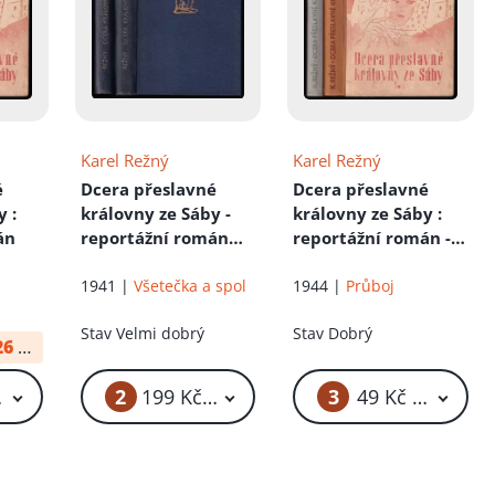
Karel Režný
Karel Režný
é
Dcera přeslavné
Dcera přeslavné
by
:
královny ze Sáby -
královny ze Sáby
:
án
reportážní román
reportážní román -
Díl I. + II.
Díl první
1941 |
Všetečka a spol
1944 |
Průboj
Stav
Velmi dobrý
Stav
Dobrý
26
od:
37 Kč
2
3
 Kč – 59 Kč
199 Kč – 249 Kč
49 Kč – 59 Kč