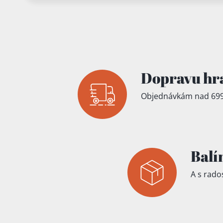
Přidáno do koš
Dopravu hr
Objednávkám nad 699
Balí
A s rados