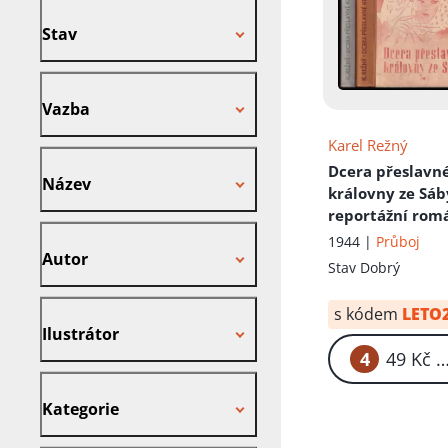
Stav
Stav
Vazba
Vazba
Karel Režný
Název
Dcera přeslavn
Název
královny ze Sá
reportážní rom
Autor
1944 |
Průboj
Autor
Stav
Dobrý
Ilustrátor
s kódem
LETO
Ilustrátor
4
49
Kategorie
Kategorie