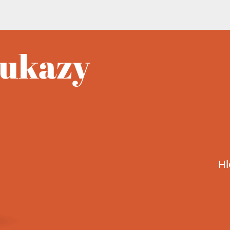
oukazy
Hl