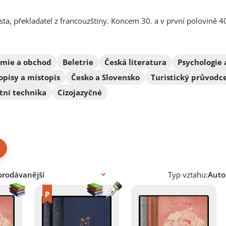
sta, překladatel z francouzštiny. Koncem 30. a v první polovině 40
mie a obchod
Beletrie
Česká literatura
Psychologie 
opisy a místopis
Česko a Slovensko
Turistický průvodc
tní technika
Cizojazyčné
×
Typ vztahu: