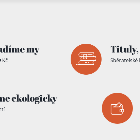
íku!
adíme my
Tituly,
 Kč
Sběratelské 
me ekologicky
tí