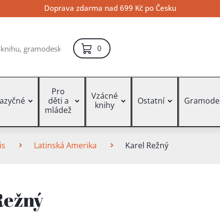
Doprava zdarma nad 699 Kč po Česku
položek – košík
0
Pro
Vzácné
jazyčné
děti a
Ostatní
Gramode
knihy
mládež
is
Latinská Amerika
Karel Režný
Režný