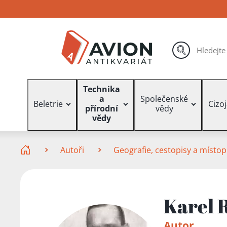
Přejít
Přejít
Přejít
na
na
na
hlavní
hlavní
vyhledávání
obsah
navigaci
hledat
Vyhledávání
Technika
a
Společenské
Beletrie
Cizo
přírodní
vědy
vědy
Zde se nacházíte
Autoři
Geografie, cestopisy a místop
Karel 
Autor