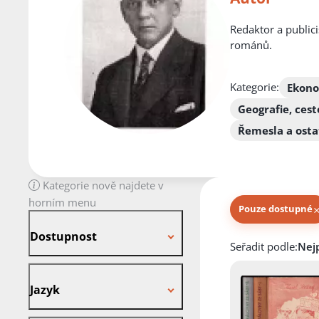
Redaktor a publici
románů.
Kategorie:
Ekono
Geografie, cest
Řemesla a osta
Kategorie nově najdete v
horním menu
Pouze dostupné
Dostupnost
Dostupnost
Knihy autora
Seřadit podle:
Jazyk
Jazyk