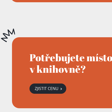
Potřebujete míst
v knihovně?
ZJISTIT CENU