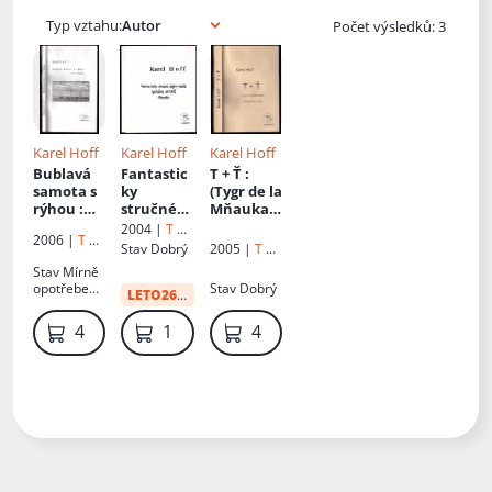
Typ vztahu:
Počet výsledků: 3
Karel Hoff
Karel Hoff
Karel Hoff
Bublavá
Fantastic
T + Ť
:
samota s
ky
(Tygr de la
rýhou
:
stručné
Mňaukan
(výbor z
dějiny
da +
2004 |
T +
2006 |
T +
poezie)
řecké
Ťápuškin
Ť
Stav
Dobrý
2005 |
T +
Ť
(potažmo
de la Ťap),
Ť
Stav
Mírně
antické)
aneb, Jak
opotřebená
Stav
Dobrý
LETO26
:
83 Kč
filosofie
:
Ťápuškin
, natrhnuté
(ač to zní
de la Ťap
desky,
49 Kč
119 Kč
49 Kč
šíleně)
nalezl
špinavé
pro
smysl
desky
kantory a
život na
jejich
dvoře
žáky
krále
Tygra de
la
Mňaukan
da