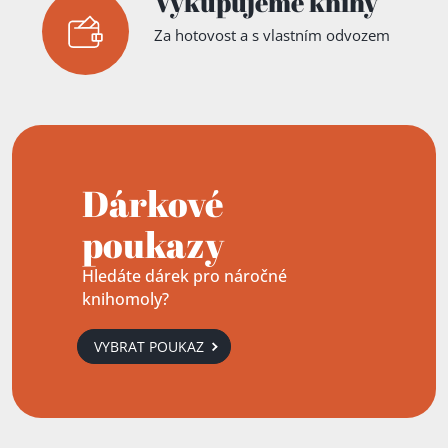
Vykupujeme knihy
Za hotovost a s vlastním odvozem
Dárkové
poukazy
Hledáte dárek pro náročné
knihomoly?
VYBRAT POUKAZ