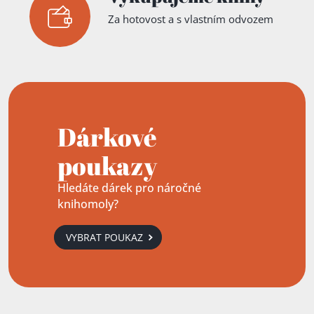
Za hotovost a s vlastním odvozem
Dárkové
poukazy
Hledáte dárek pro náročné
knihomoly?
VYBRAT POUKAZ