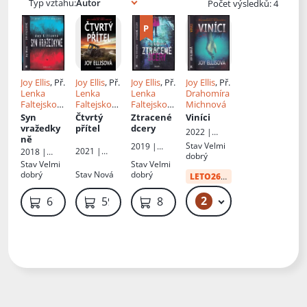
Typ vztahu:
Počet výsledků: 4
Joy Ellis
, Př.
Joy Ellis
, Př.
Joy Ellis
, Př.
Joy Ellis
, Př.
Lenka
Lenka
Lenka
Drahomíra
Faltejskov
Faltejskov
Faltejskov
Michnová
á
á
á
Syn
Čtvrtý
Ztracené
Viníci
vražedky
přítel
dcery
2022 |
ně
Euromedia
Stav
Velmi
2019 |
2021 |
2018 |
Group
,
dobrý
Euromedia
Euromedia
Knižní klub
Kalibr
Stav
Velmi
Stav
Velmi
Group
Group
,
dobrý
Stav
Nová
dobrý
LETO26
od:
48 Kč
Kalibr
2
69 Kč
69 Kč
59 Kč
89 Kč