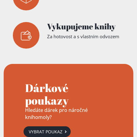
Vykupujeme knihy
Za hotovost a s vlastním odvozem
Dárkové
poukazy
Hledáte dárek pro náročné
knihomoly?
VYBRAT POUKAZ