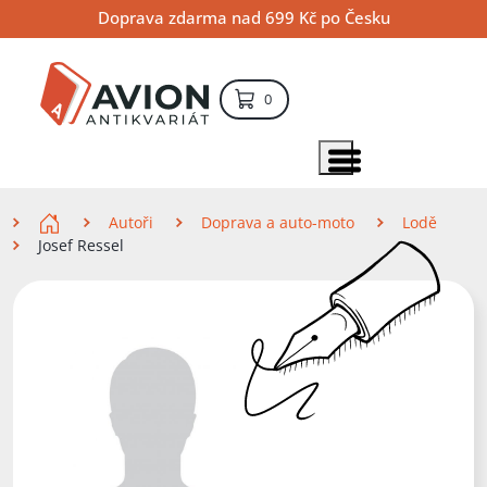
Přejít
Přejít
Přejít
Doprava zdarma nad 699 Kč po Česku
na
na
na
hlavní
hlavní
vyhledávání
obsah
navigaci
položek – košík
0
Vyhledávání
hledat
Zobrazit položky menu
Zde se nacházíte
Autoři
Doprava a auto-moto
Lodě
Josef Ressel