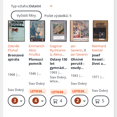
Typ vztahu:
Vyčistit filtry
Počet výsledků: 5
Zdeněk
Emmerich
Dagmar
Jan
Reinhard
Pluhař
Alois
Rychtarov
Severin
, Il.
Keimel
Hruška
á
,
Alena
Jan Severin
Bronzová
Josef
Čermákov
spirála
Plovoucí
Oslavy 130
Ohnivé
Ressel
:
á
, Il.
Pavel
pomník
let
perutě
:
život a
Gregor
gymnázia
osudy
dílo :
a 200.
vynálezce
mezináro
1993 |
1946 |
1968 |
1943 |
výročí
Josefa
dní
Město
1971 |
Stav
Dobrý,
Orbis
Svoboda
Vyšehrad
narození
Ressla
výstava :
Chrudim
Národní
lehce
Stav
Dobrý
Stav
Dobrý
Josefa
Vídeň-
technické
rozlepující
Ressela
Lublaň-
muzeum
se vazba,
Stav
Dobrý
Stav
Dobrý
LETO26
od:
29 Kč
LETO26
od:
10 Kč
LETO26
:
34 Kč
Praha
vše drží
1971 :
3
4
2
49 Kč – 59 Kč
49 Kč – 1 449 Kč
49 Kč
49 Kč
59 Kč
[katalog]