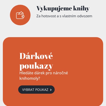
Vykupujeme knihy
Za hotovost a s vlastním odvozem
Dárkové
poukazy
Hledáte dárek pro náročné
knihomoly?
VYBRAT POUKAZ