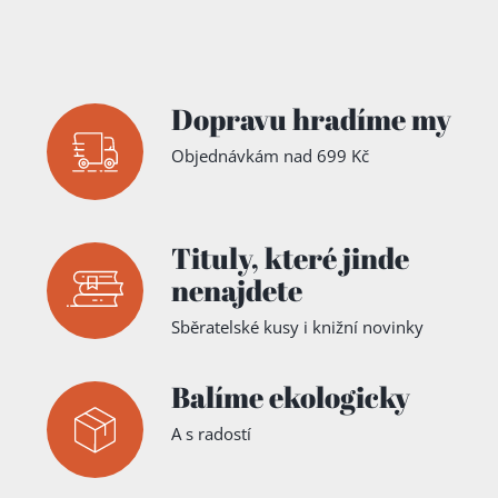
Nepomuk
Malinský
,
René Tikal
,
Ed.
Pavel
Vlček
Dopravu hradíme my
Objednávkám nad 699 Kč
Tituly,
které jinde
nenajdete
Sběratelské kusy i knižní novinky
Balíme ekologicky
A s radostí