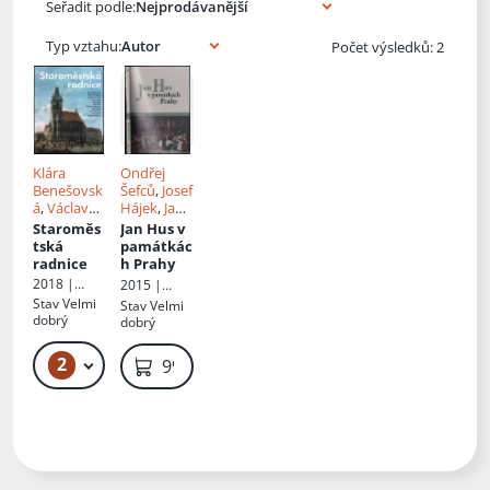
Seřadit podle:
Typ vztahu:
Počet výsledků: 2
Klára
Ondřej
Benešovsk
Šefců
,
Josef
á
,
Václav
Hájek
,
Jan
Ledvinka
,
Baláček
,
Staroměs
Jan Hus v
Petr Urlich
,
Ota
tská
památkác
Jan
Halama
,
radnice
h Prahy
Chlíbec
,
Josef
2018 |
2015 |
Zdeněk
Bambas
,
Foibos
Národní
Stav
Velmi
Stav
Velmi
Dragoun
,
Ladislav
památkový
dobrý
dobrý
Vladimír
Bartoš
,
ústav,
Šlapeta
,
Anna
Územní
2
229 Kč
99 Kč
Josef
Kusáková
,
odborné
Hájek
,
Jiří
Il.
Jan
pracoviště
Roháček
,
Baláček
,
v hlavním
městě
Katarína
Ladislav
Praze
Mašterová
Bartoš
,
,
Petr
Anna
Skála
,
Petr
Kusáková
Jan